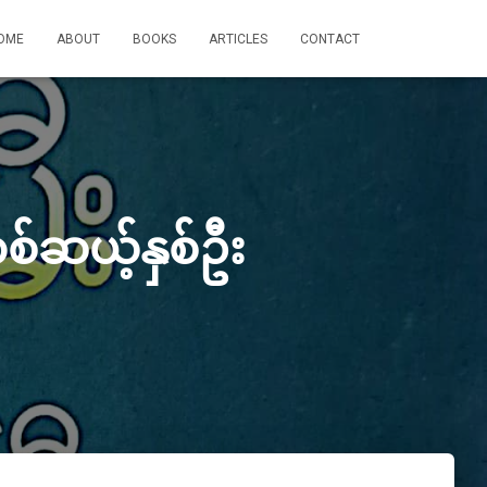
OME
ABOUT
BOOKS
ARTICLES
CONTACT
်ဆယ့်နှစ်ဦး