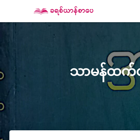
သာမန်ထက်ထူ