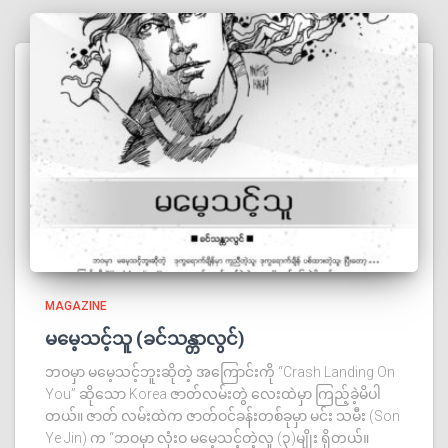
MAGAZINE
မမေ့သင့်သူ (ခင်သန္တာလွင်)
ဘဝမှာ မမေ့သင့်ဘူးဆိုတဲ့ အကြောင်းကို “Crash Landing On
You” ဆိုသော Korea ဇာတ်လမ်းတွဲ လေးထဲမှာ ကြည့်ခဲ့မိပါ
တယ်။ ဇာတ် လမ်းထဲက ဇာတ်ဝင်ခန်းတစ်ခုမှာ မင်း သမီး (Son
Ye Jin) က “ဘဝမှာ လုံးဝ မမေ့သင့်တဲ့လူ (၃)မျိုး ရှိတယ်။