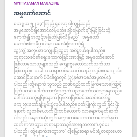
MYITTATAMAN MAGAZINE
အမှုတော်ဆောင်
ဟေရှယ ၅၂:၁၃“ကြည့်ရှုလော့ ငါ့ကျွန်သည်
အမှုဆောင်၍အောင်လိမ့်မည်။ ချီးမြောက်ချီးမြင့်ခြင်းသို့
ရောက်၍ အထွဋ်အမြတ်ဖြစ်လိမ့်မည်” အမှုတော်
ဆောင်၏အဓိပ္ပာယ်မှာ အစေခံဖို့အသင့်ရှိ
သူ(သို့)အလုပ်အကျွေးပြုသူဟု အဓိပ္ပာယ်ရပါသည်။
ဘုရားသခင်၏ရွေးကောက်ခြင်းအားဖြင့် အမှုတော်ဆောင်
ဖြစ်လာသောသူများသည် ကျေးဇူးတော်သက်သက်သာ
ဖြစ်သည်။ တခါက ဆရာတစ်ယောက်သည် ကျမ်းစာကျောင်း
အောင်ပြီးနောက် မိမိ၏ရွာတွင် (၃)နှစ်အစေခံအမှုထမ်းခဲ့
ပါသည်။ထို့နောက် သူသည် ဉာဏ်ရည်ထက်မြက်သောကြောင့်
ပြည်ပတွင် ဒေါက်တာဘွဲ့အတွက် ပညာတော်သင်သွားရသည်။
ဒေါက်တာဘွဲ့ရပြီးနောက် ပြန်လာပြီးမိခင်အသင်းတော်၌
ကျေးဇူးတော်ချီးမွမ်းပွဲလုပ်ပါသည်။ ဝတ်ပြုကိုးကွယ်ခြင်းပြီး
နောက် လူတစ်ယောက်ပြီးတစ်ယောက် လာရောက်နုတ်ဆက်
ပါသည်။ နောက်ဆုံးတွင်အဘွားတစ်ယောက်လာရောက်နုတ်
ဆက်ရာ“အဘွား တရားနာတာခွန်အားရသလား”ဟုမေး
ပါသည်။ ထို့နောက်အဘွားက“ ငါ့မြေးဆရာ မင်းရဲ့တရားဟော