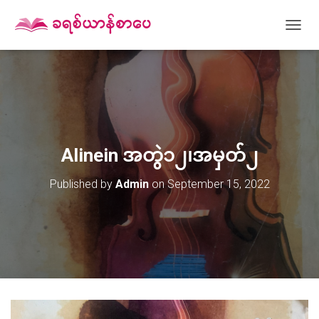
T
O
G
G
L
E
N
A
V
Alinein အတွဲ၁၂၊အမှတ်၂
I
G
Published by
Admin
on
September 15, 2022
A
T
I
O
N