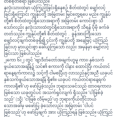
တစ်စုံတစ်ရာ ဖြစ်ပါသည်။
နှလုံးသားထဲမှာ ယုံကြည်ခြင်းရှိနေစဉ် စိတ်ထဲတွင် မျှော်လင့်
ခြင်းရှိကြောင်း ကျွန်ုပ်တို့ အမြဲတမ်း မြင်တွေ့ရပေ မည်။ ကျွန်ုပ်
တို့၏ စိတ်ထဲတွင်ရှိသောအရာကို အမြဲတမ်း ကောင်းစွာ သိ
သော်လည်း နှလုံးသားထဲတွင်ရှိသောအရာကို သိရန် ပိုမို ခက်ခဲ
တတ်သည်။ ကျွန်ုပ်တို့၏ စိတ်ထဲတွင် … ခွန်အားကြီးသော
မျှော်လင့်ချက်တစ်ခုရှိ၍ ၄င်းကို ကျွန်ုပ်တို့ အနေဖြင့် ယုံကြည်
ခြင်းဟု မှားယွင်းစွာ ခေါ်ယူကြသော် လည်း အမှန်မှာ မျှော်လင့်
ခြင်းသာ ဖြစ်ပါသည်။
၂ကော ၆း၂ တွင် “ဗျာဒိတ်တော်အချက်ဟူမူ ကား၊ နှစ်သက်
ဖွယ်သောအချိန်၌ သင်၏ စကားကို ငါနား ထောင်ပြီ၊ ကယ်တင်
ရာနေ့ရက်ကာလ၌ သင့်ကို ငါမစပြီဟု လာသည်နှင့်အညီ ယခုပင်
နှစ်သက်ဖွယ်သောအချိန် ရှိ၏။ ယခုပင် ကယ်တင်ရာနေ့ရက်
ကာလရှိ၏”ဟု ဖော်ပြခဲ့သည်။ ဘုရားသခင်သည် ထာဝရကာလ
ဖြစ်သော ယခုတွင်ပင် အသက်ရှင်လျက် ရှိသည်။ “ငါဖြစ်ခဲ့
သည်” (သို့) “ငါဖြစ် လိမ့်မည်”ဟု ဘုရားကိုယ်တိုင်ဘယ်
သောအခါမှ မဖော်ပြ ခဲ့သော်လည်း အမြဲတမ်း “ငါပင်
ဖြစ်သည်”ဟု ဖော်ပြချက် အား ယုံကြည်ရန် ဖြစ်သည်။ ယုံကြည်