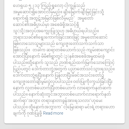
ဟေရှယ ၅၂:၁၃“ကြည့်ရှုလော့ ငါ့ကျွန်သည်
အမှုဆောင်၍အောင်လိမ့်မည်။ ချီးမြောက်ချီးမြင့်ခြင်းသို့
ရောက်၍ အထွဋ်အမြတ်ဖြစ်လိမ့်မည်” အမှုတော်
ဆောင်၏အဓိပ္ပာယ်မှာ အစေခံဖို့အသင့်ရှိ
သူ(သို့)အလုပ်အကျွေးပြုသူဟု အဓိပ္ပာယ်ရပါသည်။
ဘုရားသခင်၏ရွေးကောက်ခြင်းအားဖြင့် အမှုတော်ဆောင်
ဖြစ်လာသောသူများသည် ကျေးဇူးတော်သက်သက်သာ
ဖြစ်သည်။ တခါက ဆရာတစ်ယောက်သည် ကျမ်းစာကျောင်း
အောင်ပြီးနောက် မိမိ၏ရွာတွင် (၃)နှစ်အစေခံအမှုထမ်းခဲ့
ပါသည်။ထို့နောက် သူသည် ဉာဏ်ရည်ထက်မြက်သောကြောင့်
ပြည်ပတွင် ဒေါက်တာဘွဲ့အတွက် ပညာတော်သင်သွားရသည်။
ဒေါက်တာဘွဲ့ရပြီးနောက် ပြန်လာပြီးမိခင်အသင်းတော်၌
ကျေးဇူးတော်ချီးမွမ်းပွဲလုပ်ပါသည်။ ဝတ်ပြုကိုးကွယ်ခြင်းပြီး
နောက် လူတစ်ယောက်ပြီးတစ်ယောက် လာရောက်နုတ်ဆက်
ပါသည်။ နောက်ဆုံးတွင်အဘွားတစ်ယောက်လာရောက်နုတ်
ဆက်ရာ“အဘွား တရားနာတာခွန်အားရသလား”ဟုမေး
ပါသည်။ ထို့နောက်အဘွားက“ ငါ့မြေးဆရာ မင်းရဲ့တရားဟော
ချက်ကို ဂုဏ်ပြုဖို့
Read more