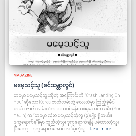
MAGAZINE
မမေ့သင့်သူ (ခင်သန္တာလွင်)
ဘဝမှာ မမေ့သင့်ဘူးဆိုတဲ့ အကြောင်းကို “Crash Landing On
You” ဆိုသော Korea ဇာတ်လမ်းတွဲ လေးထဲမှာ ကြည့်ခဲ့မိပါ
တယ်။ ဇာတ် လမ်းထဲက ဇာတ်ဝင်ခန်းတစ်ခုမှာ မင်း သမီး (Son
Ye Jin) က “ဘဝမှာ လုံးဝ မမေ့သင့်တဲ့လူ (၃)မျိုး ရှိတယ်။
ဒုက္ခရောက်ချိန်မှာ ကူညီတဲ့သူ၊ ဒုက္ခရောက်ချိန် ပစ်ထားတဲ့သူ၊
ပြီးတော့ … ဒုက္ခရောက်အောင် လုပ်ခဲ့တဲ့သူ ..
Read more