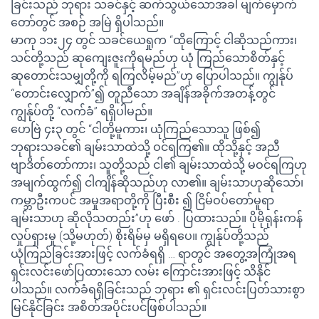
ခြင်းသည် ဘုရား သခင်နှင့် ဆက်သွယ်သောအခါ မျက်မှောက်
တော်တွင် အစဉ် အမြဲ ရှိပါသည်။
မာကု ၁၁း၂၄ တွင် သခင်ယေရှုက “ထိုကြောင့် ငါဆိုသည်ကား၊
သင်တို့သည် ဆုကျေးဇူးကိုရမည်ဟု ယုံ ကြည်သောစိတ်နှင့်
ဆုတောင်းသမျှတို့ကို ရကြလိမ့်မည်”ဟု ပြောပါသည်။ ကျွန်ုပ်
“တောင်းလျှောက်”၍ တူညီသော အချိန်အခိုက်အတန့်တွင်
ကျွန်ုပ်တို့ “လက်ခံ” ရရှိပါမည်။
ဟေဗြဲ ၄း၃ တွင် “ငါတို့မူကား၊ ယုံကြည်သောသူ ဖြစ်၍
ဘုရားသခင်၏ ချမ်းသာထဲသို့ ဝင်ရကြ၏။ ထိုသို့နှင့် အညီ
ဗျာဒိတ်တော်ကား၊ သူတို့သည် ငါ၏ ချမ်းသာထဲသို့ မဝင်ရကြဟု
အမျက်ထွက်၍ ငါကျိန်ဆိုသည်ဟု လာ၏။ ချမ်းသာဟုဆိုသော်၊
ကမ္ဘာဦးကပင် အမှုအရာတို့ကို ပြီးစီး ၍ ငြိမ်ဝပ်တော်မူရာ
ချမ်းသာဟု ဆိုလိုသတည်း”ဟု ဖော် . ပြထားသည်။ ပိုမိုရုန်းကန်
လှုပ်ရှားမှု (သို့မဟုတ်) စိုးရိမ်မှ မရှိရပေ။ ကျွန်ုပ်တို့သည်
ယုံကြည်ခြင်းအားဖြင့် လက်ခံရရှိ … ရာတွင် အတွေ့အကြုံအရ
ရှင်းလင်းဖော်ပြထားသော လမ်း ကြောင်းအားဖြင့် သိနိုင်
ပါသည်။ လက်ခံရရှိခြင်းသည် ဘုရား ၏ ရှင်းလင်းပြတ်သားစွာ
မြင်နိုင်ခြင်း အစိတ်အပိုင်းပင်ဖြစ်ပါသည်။