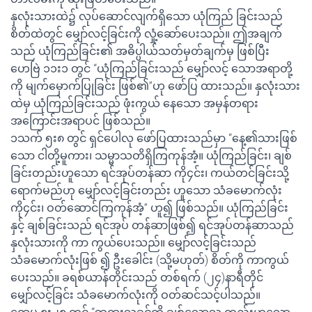
နှလုံးသားထဲ၌ လုပ်ဆောင်လျက်ရှိသော ယုံကြည် ခြင်းသည်
စိတ်ထဲတွင် မျှော်လင့်ခြင်းကို လှုံ့ဆော်ပေးသည်။ ဤအချက်
သည် ယုံကြည်ခြင်း၏ အဓိပ္ပါယ်သတ်မှတ်ချက်မှ ဖြစ်ပြီး
ဟေဗြဲ ၁၁း၁ တွင် “ယုံကြည်ခြင်းသည် မျှော်လင့် သောအရာတို့
ကို မျက်မှောက်ပြုခြင်း ဖြစ်၏”ဟု ဖော်ပြ ထားသည်။ နှလုံးသား
ထဲမှ ယုံကြည်ခြင်းသည် ဖုံးကွယ် နေသော အမှန်တရား
အကြောင်းအရာပင် ဖြစ်သည်။
၁သက် ၅း၈ တွင် ရှင်ပေါလု ဖော်ပြထားသည်မှာ “နေ့၏သားဖြစ်
သော ငါတို့မူကား၊ သမ္မာသတိရှိကြကုန်အံ့။ ယုံကြည်ခြင်း၊ ချစ်
ခြင်းတည်းဟူသော ရင်အုပ်တန်ဆာ ကို၄င်း၊ ကယ်တင်ခြင်းသို့
ရောက်မည်ဟု မျှော်လင့်ခြင်းတည်း ဟူသော သံခမောက်လုံး
ကို၄င်း၊ ဝတ်ဆောင်ကြကုန်အံ့” ဟူ၍ ဖြစ်သည်။ ယုံကြည်ခြင်း
နှင့် ချစ်ခြင်းသည် ရင်အုပ် တန်ဆာဖြစ်၍ ရင်အုပ်တန်ဆာသည်
နှလုံးသားကို ကာ ကွယ်ပေးသည်။ မျှော်လင့်ခြင်းသည်
သံခမောက်လုံးဖြစ် ၍ ဦးခေါင်း (သို့မဟုတ်) စိတ်ကို ကာကွယ်
ပေးသည်။ ခရစ်ယာန်တိုင်းသည် တစ်ရက် (၂၄)နာရီတိုင်
မျှော်လင့်ခြင်း သံခမောက်လုံးကို ဝတ်ဆင်သင့်ပါသည်။