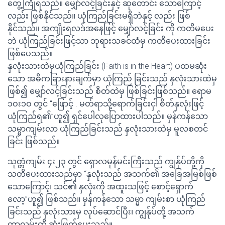
တွေ့ကြုံရသည်။ မျှော်လင့်ခြင်းနှင့် ဆုတောင်း သောကြောင့်
လည်း ဖြစ်နိုင်သည်။ ယုံကြည်ခြင်းမရှိဘဲနှင့် လည်း ဖြစ်
နိုင်သည်။ အကျိုးရလဒ်အနေဖြင့် မျှော်လင့်ခြင်း ကို ကတိမပေး
ဘဲ ယုံကြည်ခြင်းဖြင့်သာ ဘုရားသခင်ထံမှ ကတိပေးထားခြင်း
ဖြစ်ပေသည်။
နှလုံးသားထဲမှယုံကြည်ခြင်း (Faith is in the Heart) ပထမဆုံး
သော အဓိကခြားနားချက်မှာ ယုံကြည် ခြင်းသည် နှလုံးသားထဲမှ
ဖြစ်၍ မျှော်လင့်ခြင်းသည် စိတ်ထဲမှ ဖြစ်ခြင်းဖြစ်သည်။ ရောမ
၁ဝး၁ဝ တွင် “ဖြောင့် . မတ်ရာသို့ရောက်ခြင်းငှါ စိတ်နှလုံးဖြင့်
ယုံကြည်ရ၏”ဟူ၍ ရှင်ပေါလုပြောထားပါသည်။ မှန်ကန်သော
သမ္မာကျမ်းလာ ယုံကြည်ခြင်းသည် နှလုံးသားထဲမှ မူလစတင်
ခြင်း ဖြစ်သည်။
သုတ္တံကျမ်း ၄း၂၃ တွင် ရှောလမုန်မင်းကြီးသည် ကျွန်ုပ်တို့ကို
သတိပေးထားသည်မှာ “နှလုံးသည် အသက်၏ အခြေအမြစ်ဖြစ်
သောကြောင့်၊ သင်၏ နှလုံးကို အထူးသဖြင့် စောင့်ရှောက်
လော့”ဟူ၍ ဖြစ်သည်။ မှန်ကန်သော သမ္မာ ကျမ်းစာ ယုံကြည်
ခြင်းသည် နှလုံးသားမှ လုပ်ဆောင်ပြီး၊ ကျွန်ုပ်တို့ အသက်
တာလမ်းကို ဆုံးဖြတ်ပေးသည်။