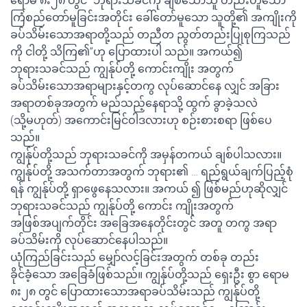
ရောမ ၈း၂၈ တွင် “ဘုရားသခင်ကို ချစ်သောသူ တည်းဟူသော
ကြံစည်တော်မူခြင်းအတိုင်း ခေါ်တော်မူသော သူတို့၏ အကျိုးကို
ခပ်သိမ်းသောအရာတို့သည် တညီတ ညွတ်တည်းပြုစုကြသည်
ကို ငါတို့ သိကြ၏”ဟု ပြောထားပါ သည်။ အကယ်၍
ဘုရားသခင်သည် ကျွန်ုပ်တို့ ကောင်းကျိုး အတွက်
ခပ်သိမ်းသောအရာများနှင့်တကွ လုပ်ဆောင်နေ လျှင် အခြား
အရာတစ်ခုအတွက် မည်သည့်နေရာသို့ ထွက် ခွာခဲ့သလဲ
(သို့မဟုတ်) အကောင်းမြင်ဝါဒလားဟု စဉ်းစားစရာ ဖြစ်ပေ
သည်။
ကျွန်ုပ်တို့သည် ဘုရားသခင်ကို အမှန်တကယ် ချစ်ပါသလား။
ကျွန်ုပ်တို့ အသက်တာအတွက် ဘုရား၏ … ရည်ရွယ်ချက်ပြည့်စုံ
ရန် ကျွန်ုပ်တို့ ရှာဖွေနေသလား။ အကယ် ၍ ဖြစ်မည်ဟုဆိုလျှင်
ဘုရားသခင်သည် ကျွန်ုပ်တို့ ကောင်း ကျိုးအတွက်
အဖြစ်အပျက်တိုင်း အခြေအနေတိုင်းတွင် အတူ တကွ အရာ
ခပ်သိမ်းကို လုပ်ဆောင်နေပါသည်။
ယုံကြည်ခြင်းသည် မျှော်လင့်ခြင်းအတွက် တစ်ခု တည်း
ခိုင်ခံ့သော အခြေခံဖြစ်သည်။ ကျွန်ုပ်တို့သည် ရှေးဦး စွာ ရောမ
၈း၂၈ တွင် ပြောထားသောအရာခပ်သိမ်းသည် ကျွန်ုပ်တို့