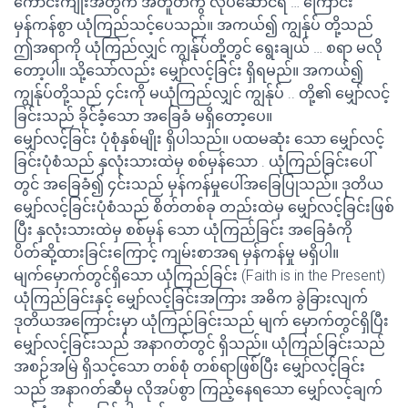
ကောင်းကျိုးအတွက် အတူတကွ လုပ်ဆောင်ရ … ကြောင်း
မှန်ကန်စွာ ယုံကြည်သင့်ပေသည်။ အကယ်၍ ကျွန်ုပ် တို့သည်
ဤအရာကို ယုံကြည်လျှင် ကျွန်ုပ်တို့တွင် ရွေးချယ် … စရာ မလို
တော့ပါ။ သို့သော်လည်း မျှော်လင့်ခြင်း ရှိရမည်။ အကယ်၍
ကျွန်ုပ်တို့သည် ၄င်းကို မယုံကြည်လျှင် ကျွန်ုပ် .. တို့၏ မျှော်လင့်
ခြင်းသည် ခိုင်ခံ့သော အခြေခံ မရှိတော့ပေ။
မျှော်လင့်ခြင်း ပုံစုံနှစ်မျိုး ရှိပါသည်။ ပထမဆုံး သော မျှော်လင့်
ခြင်းပုံစံသည် နှလုံးသားထဲမှ စစ်မှန်သော . ယုံကြည်ခြင်းပေါ်
တွင် အခြေခံ၍ ၄င်းသည် မှန်ကန်မှုပေါ်အခြေပြုသည်။ ဒုတိယ
မျှော်လင့်ခြင်းပုံစံသည် စိတ်တစ်ခု တည်းထဲမှ မျှော်လင့်ခြင်းဖြစ်
ပြီး နှလုံးသားထဲမှ စစ်မှန် သော ယုံကြည်ခြင်း အခြေခံကို
ပိတ်ဆို့ထားခြင်းကြောင့် ကျမ်းစာအရ မှန်ကန်မှု မရှိပါ။
မျက်မှောက်တွင်ရှိသော ယုံကြည်ခြင်း (Faith is in the Present)
ယုံကြည်ခြင်းနှင့် မျှော်လင့်ခြင်းအကြား အဓိက ခွဲခြားလျက်
ဒုတိယအကြောင်းမှာ ယုံကြည်ခြင်းသည် မျက် မှောက်တွင်ရှိပြီး
မျှော်လင့်ခြင်းသည် အနာဂတ်တွင် ရှိသည်။ ယုံကြည်ခြင်းသည်
အစဉ်အမြဲ ရှိသင့်သော တစ်စုံ တစ်ရာဖြစ်ပြီး မျှော်လင့်ခြင်း
သည် အနာဂတ်ဆီမှ လိုအပ်စွာ ကြည့်နေရသော မျှော်လင့်ချက်