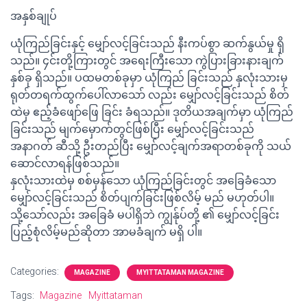
အနှစ်ချုပ်
ယုံကြည်ခြင်းနှင့် မျှော်လင့်ခြင်းသည် နီးကပ်စွာ ဆက်နွယ်မှု ရှိ
သည်။ ၄င်းတို့ကြားတွင် အရေးကြီးသော ကွဲပြားခြားနားချက်
နှစ်ခု ရှိသည်။ ပထမတစ်ခုမှာ ယုံကြည် ခြင်းသည် နှလုံးသားမှ
ရုတ်တရက်ထွက်ပေါ်လာသော် လည်း မျှော်လင့်ခြင်းသည် စိတ်
ထဲမှ ဧည့်ခံဖျော်ဖြေ ခြင်း ခံရသည်။ ဒုတိယအချက်မှာ ယုံကြည်
ခြင်းသည် မျက်မှောက်တွင်ဖြစ်ပြီး မျှော်လင့်ခြင်းသည်
အနာဂတ် ဆီသို့ ဦးတည်ပြီး မျှော်လင့်ချက်အရာတစ်ခုကို သယ်
ဆောင်လာရန်ဖြစ်သည်။
နှလုံးသားထဲမှ စစ်မှန်သော ယုံကြည်ခြင်းတွင် အခြေခံသော
မျှော်လင့်ခြင်းသည် စိတ်ပျက်ခြင်းဖြစ်လိမ့် မည် မဟုတ်ပါ။
သို့သော်လည်း အခြေခံ မပါရှိဘဲ ကျွန်ုပ်တို့ ၏ မျှော်လင့်ခြင်း
ပြည့်စုံလိမ့်မည်ဆိုတာ အာမခံချက် မရှိ ပါ။
Categories:
MAGAZINE
MYITTATAMAN MAGAZINE
Tags:
Magazine
Myittataman