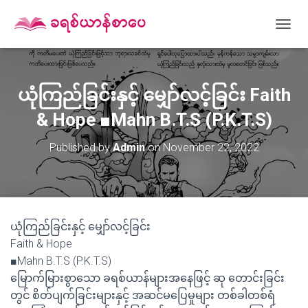
T
O
G
G
L
ယုံကြည်ခြင်းနှင့် မျှော်လင့်ခြင်း Faith
E
N
& Hope ■Mahn B.T.S (P.K.T.S)
A
V
Published by
Admin
on
November 22, 2022
I
G
A
T
I
O
ယုံကြည်ခြင်းနှင့် မျှော်လင့်ခြင်း
N
Faith & Hope
■Mahn B.T.S (P.K.T.S)
မြောက်မြားစွာသော ခရစ်ယာန်များအနေဖြင့် ဆု တောင်းခြင်း
တွင် စိတ်ပျက်ခြင်းများနှင့် အဆင်မပြေမှုများ တစ်ခါတစ်ရံ