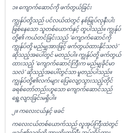
၁။ ကျောက်ဆောင်ကို ဖက်တွယ်ခြင်း
ကျွန်ုပ်တို့သည် ပင်လယ်ထဲတွင် နစ်မြုပ်လုနီးပါး
ဖြစ်နေသော သူတစ်ယောက်နှင့် တူပါသည်။ ကျွန်ုပ်
တို့၏ ကယ်တင်ခြင်းသည် “ကျောက်ဆောင်ကို
ကျွန်ုပ်တို့ မည်မျှအားဖြင့် ဖက်တွယ်ထားနိုင်သလဲ”
ဆိုသည့်အပေါ်တွင် မတည်ပါ။ ကျွန်ုပ်တို့ ဖက်တွယ်
ထားသည့် “ကျောက်ဆောင်ကြီးက မည်မျှခိုင်မာ
သလဲ” ဆိုသည့်အပေါ်တွင်သာ မူတည်ပါသည်။
ကျွန်ုပ်တို့၏လက်များ ပြေလျော့သွားသည့်တိုင်
ခရစ်တော်တည်းဟူသော ကျောက်ဆောင်သည်
ရွေ့လျားခြင်းမရှိပါ။
၂။ ကလေးငယ်နှင့် ဖခင်
ကလေးငယ်တစ်ယောက်သည် လူအုပ်ကြီးထဲတွင်
ဖခင်၏လက်ကို အားကိုးတကြီး ဆုပ်ကိုင်ထား