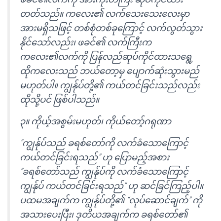
တတ်သည်။ ကလေး၏ လက်သေးသေးလေးမှာ
အားမရှိသဖြင့် တစ်စုံတစ်ခုကြောင့် လက်လွတ်သွား
နိုင်သော်လည်း၊ ဖခင်၏ လက်ကြီးက
ကလေး၏လက်ကို ပြန်လည်ဆုပ်ကိုင်ထားသရွေ့
ထိုကလေးသည် ဘယ်တော့မှ ပျောက်ဆုံးသွားမည်
မဟုတ်ပါ။ ကျွန်ုပ်တို့၏ ကယ်တင်ခြင်းသည်လည်း
ထိုသို့ပင် ဖြစ်ပါသည်။
၃။ ကိုယ့်အစွမ်းမဟုတ်၊ ကိုယ်တော့်ဂရုဏာ
“ကျွန်ုပ်သည် ခရစ်တော်ကို လက်ခံသောကြောင့်
ကယ်တင်ခြင်းရသည်” ဟု ပြောမည့်အစား
“ခရစ်တော်သည် ကျွန်ုပ်ကို လက်ခံသောကြောင့်
ကျွန်ုပ် ကယ်တင်ခြင်းရသည်” ဟု ဆင်ခြင်ကြည့်ပါ။
ပထမအချက်က ကျွန်ုပ်တို့၏ “လုပ်ဆောင်ချက်” ကို
အသားပေးပြီး၊ ဒုတိယအချက်က ခရစ်တော်၏