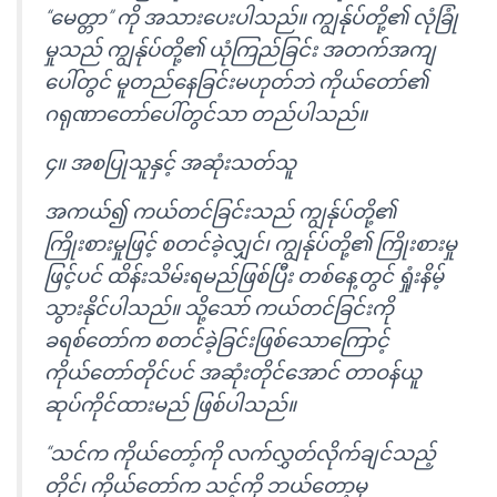
“မေတ္တာ” ကို အသားပေးပါသည်။ ကျွန်ုပ်တို့၏ လုံခြုံ
မှုသည် ကျွန်ုပ်တို့၏ ယုံကြည်ခြင်း အတက်အကျ
ပေါ်တွင် မူတည်နေခြင်းမဟုတ်ဘဲ ကိုယ်တော်၏
ဂရုဏာတော်ပေါ်တွင်သာ တည်ပါသည်။
၄။ အစပြုသူနှင့် အဆုံးသတ်သူ
အကယ်၍ ကယ်တင်ခြင်းသည် ကျွန်ုပ်တို့၏
ကြိုးစားမှုဖြင့် စတင်ခဲ့လျှင်၊ ကျွန်ုပ်တို့၏ ကြိုးစားမှု
ဖြင့်ပင် ထိန်းသိမ်းရမည်ဖြစ်ပြီး တစ်နေ့တွင် ရှုံးနိမ့်
သွားနိုင်ပါသည်။ သို့သော် ကယ်တင်ခြင်းကို
ခရစ်တော်က စတင်ခဲ့ခြင်းဖြစ်သောကြောင့်
ကိုယ်တော်တိုင်ပင် အဆုံးတိုင်အောင် တာဝန်ယူ
ဆုပ်ကိုင်ထားမည် ဖြစ်ပါသည်။
“သင်က ကိုယ်တော့်ကို လက်လွှတ်လိုက်ချင်သည့်
တိုင်၊ ကိုယ်တော်က သင့်ကို ဘယ်တော့မှ