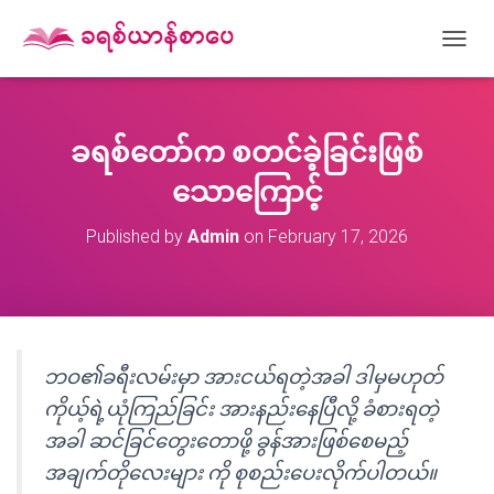
T
O
G
G
L
ခရစ်တော်က စတင်ခဲ့ခြင်းဖြစ်
E
N
သောကြောင့်
A
V
Published by
Admin
on
February 17, 2026
I
G
A
T
I
O
N
ဘဝ၏ခရီးလမ်းမှာ အားငယ်ရတဲ့အခါ ဒါမှမဟုတ်
ကိုယ့်ရဲ့ယုံကြည်ခြင်း အားနည်းနေပြီလို့ ခံစားရတဲ့
အခါ ဆင်ခြင်တွေးတောဖို့ ခွန်အားဖြစ်စေမည့်
အချက်တိုလေးများ ကို စုစည်းပေးလိုက်ပါတယ်။