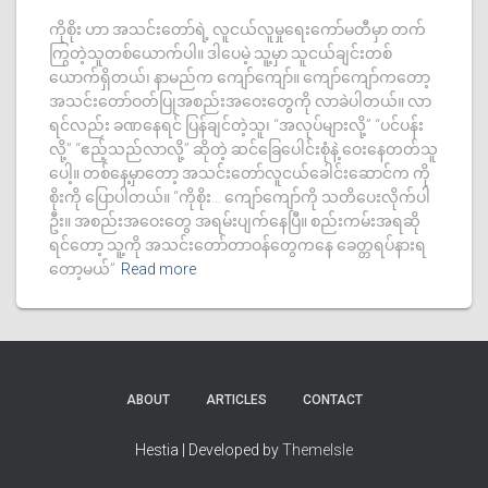
ကိုစိုး ဟာ အသင်းတော်ရဲ့ လူငယ်လူမှုရေးကော်မတီမှာ တက်
ကြွတဲ့သူတစ်ယောက်ပါ။ ဒါပေမဲ့ သူ့မှာ သူငယ်ချင်းတစ်
ယောက်ရှိတယ်၊ နာမည်က ကျော်ကျော်။ ကျော်ကျော်ကတော့
အသင်းတော်ဝတ်ပြုအစည်းအဝေးတွေကို လာခဲပါတယ်။ လာ
ရင်လည်း ခဏနေရင် ပြန်ချင်တဲ့သူ၊ “အလုပ်များလို့” “ပင်ပန်း
လို့” “ဧည့်သည်လာလို့” ဆိုတဲ့ ဆင်ခြေပေါင်းစုံနဲ့ ဝေးနေတတ်သူ
ပေါ့။ တစ်နေ့မှာတော့ အသင်းတော်လူငယ်ခေါင်းဆောင်က ကို
စိုးကို ပြောပါတယ်။ “ကိုစိုး… ကျော်ကျော်ကို သတိပေးလိုက်ပါ
ဦး။ အစည်းအဝေးတွေ အရမ်းပျက်နေပြီ။ စည်းကမ်းအရဆို
ရင်တော့ သူ့ကို အသင်းတော်တာဝန်တွေကနေ ခေတ္တရပ်နားရ
တော့မယ်”
Read more
ABOUT
ARTICLES
CONTACT
Hestia | Developed by
ThemeIsle