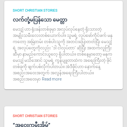
SHORT CHRISTIAN STORIES
လက်တုံ့မပြန်သော မေတ္တာ
မေသျှံ ဟာ ရုံးခန်းတစ်ခုမှာ အလုပ်လုပ်နေတဲ့ ရိုးသားတဲ့
အမျိုးသမီးလေးတစ်ယောက်ပါ။ သူမရဲ့ လုပ်ဖော်ကိုင်ဖက် မနု
ကတော့ အမြဲတမ်း တစ်ပါးသူကို အတင်းပြောတတ်ပြီး မေသျှံ
ရဲ့ အလုပ်တွေကိုလည်း “ဒါ ငါလုပ်တာ” ဆိုပြီး အထက်လူကြီး
ဆီမှာ နာမည်ကောင်းယူလေ့ ရှိပါတယ်။ တစ်နေ့မှာတော့ မနုက
မေသျှံ မသိအောင် သူမရဲ့ ကွန်ပျူတာထဲက အရေးကြီးတဲ့ ဖိုင်
တစ်ခုကို ဖျက်ပစ်လိုက်ပါတယ်။ အဲဒီဖိုင်ဟာ နောက်နေ့
အစည်းအဝေးအတွက် အလွန်အရေးကြီးပါတယ်။
အစည်းအဝေးမှာ
Read more
SHORT CHRISTIAN STORIES
“အဝေးကမီးအိမ်”