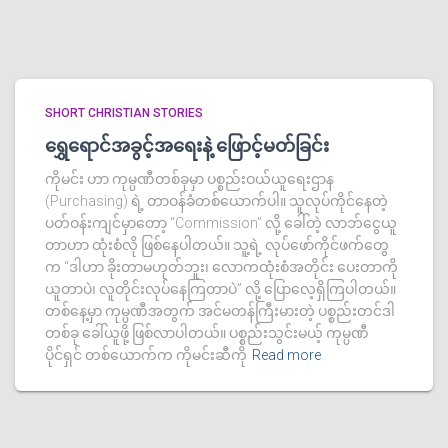
SHORT CHRISTIAN STORIES
ရွှေရောင်အခွင့်အရေးနဲ့ ဖြောင့်မတ်ခြင်း
ကိုမင်း ဟာ ကုမ္ပဏီတစ်ခုမှာ ပစ္စည်းဝယ်ယူရေးဌာန
(Purchasing) ရဲ့ တာဝန်ခံတစ်ယောက်ပါ။ သူလုပ်ကိုင်နေတဲ့
ပတ်ဝန်းကျင်မှာတော့ “Commission” လို့ ခေါ်တဲ့ လာဘ်ငွေယူ
တာဟာ ထုံးစံလို ဖြစ်နေပါတယ်။ သူ့ရဲ့ လုပ်ဖော်ကိုင်ဖက်တွေ
က “ဒါဟာ ခိုးတာမဟုတ်ဘူး၊ လောကထုံးစံအတိုင်း ပေးတာကို
ယူတာပဲ၊ လူတိုင်းလုပ်နေကြတာပဲ” လို့ ပြောလေ့ရှိကြပါတယ်။
တစ်နေ့မှာ ကုမ္ပဏီအတွက် အင်မတန်ကြီးမားတဲ့ ပစ္စည်းတင်ဒါ
တစ်ခု ခေါ်ယူဖို့ ဖြစ်လာပါတယ်။ ပစ္စည်းသွင်းမယ့် ကုမ္ပဏီ
ပိုင်ရှင် တစ်ယောက်က ကိုမင်းဆီကို
Read more