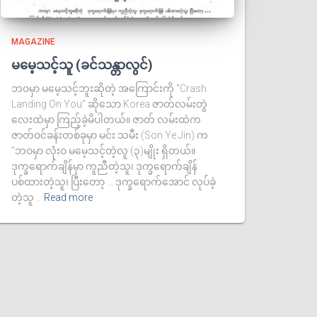
MAGAZINE
မမေ့သင့်သူ (ခင်သန္တာလွင်)
ဘဝမှာ မမေ့သင့်ဘူးဆိုတဲ့ အကြောင်းကို “Crash
Landing On You” ဆိုသော Korea ဇာတ်လမ်းတွဲ
လေးထဲမှာ ကြည့်ခဲ့မိပါတယ်။ ဇာတ် လမ်းထဲက
ဇာတ်ဝင်ခန်းတစ်ခုမှာ မင်း သမီး (Son Ye Jin) က
“ဘဝမှာ လုံးဝ မမေ့သင့်တဲ့လူ (၃)မျိုး ရှိတယ်။
ဒုက္ခရောက်ချိန်မှာ ကူညီတဲ့သူ၊ ဒုက္ခရောက်ချိန်
ပစ်ထားတဲ့သူ၊ ပြီးတော့ … ဒုက္ခရောက်အောင် လုပ်ခဲ့
တဲ့သူ ..
Read more