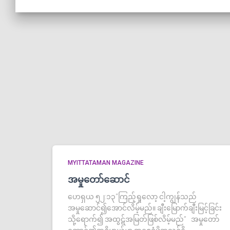
MYITTATAMAN MAGAZINE
အမှုတော်ဆောင်
ဟေရှယ ၅၂:၁၃“ကြည့်ရှုလော့ ငါ့ကျွန်သည်
အမှုဆောင်၍အောင်လိမ့်မည်။ ချီးမြောက်ချီးမြင့်ခြင်း
သို့ရောက်၍ အထွဋ်အမြတ်ဖြစ်လိမ့်မည်” အမှုတော်