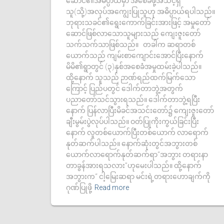
ဆောင်၏အဓိပ္ပာယ်မှာ အစေခံဖို့အသင့်ရှိ
သူ(သို့)အလုပ်အကျွေးပြုသူဟု အဓိပ္ပာယ်ရပါသည်။
ဘုရားသခင်၏ရွေးကောက်ခြင်းအားဖြင့် အမှုတော်
ဆောင်ဖြစ်လာသောသူများသည် ကျေးဇူးတော်
သက်သက်သာဖြစ်သည်။ တခါက ဆရာတစ်
ယောက်သည် ကျမ်းစာကျောင်းအောင်ပြီးနောက်
မိမိ၏ရွာတွင် (၃)နှစ်အစေခံအမှုထမ်းခဲ့ပါသည်။
ထို့နောက် သူသည် ဉာဏ်ရည်ထက်မြက်သော
ကြောင့် ပြည်ပတွင် ဒေါက်တာဘွဲ့အတွက်
ပညာတော်သင်သွားရသည်။ ဒေါက်တာဘွဲ့ရပြီး
နောက် ပြန်လာပြီးမိခင်အသင်းတော်၌ ကျေးဇူးတော်
ချီးမွမ်းပွဲလုပ်ပါသည်။ ဝတ်ပြုကိုးကွယ်ခြင်းပြီး
နောက် လူတစ်ယောက်ပြီးတစ်ယောက် လာရောက်
နုတ်ဆက်ပါသည်။ နောက်ဆုံးတွင်အဘွားတစ်
ယောက်လာရောက်နုတ်ဆက်ရာ“အဘွား တရားနာ
တာခွန်အားရသလား”ဟုမေးပါသည်။ ထို့နောက်
အဘွားက“ ငါ့မြေးဆရာ မင်းရဲ့တရားဟောချက်ကို
ဂုဏ်ပြုဖို့
Read more