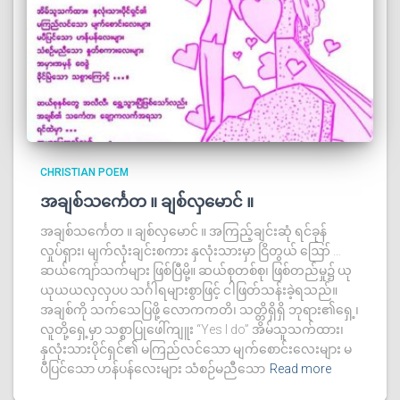
CHRISTIAN POEM
အချစ်သင်္ကေတ ။ ချစ်လှမောင် ။
အချစ်သင်္ကေတ ။ ချစ်လှမောင် ။ အကြည့်ချင်းဆုံ ရင်ခုန်
လှုပ်ရှား၊ မျက်လုံးချင်းစကား နှလုံးသားမှာ ငြိတွယ် ဪ …
ဆယ်ကျော်သက်များ ဖြစ်ပြီမို့။ ဆယ်စုတစ်စု၊ ဖြစ်တည်မှု၌ ယု
ယုယယလှလှပပ သင်္ဂါရများစွာဖြင့် ငါဖြတ်သန်းခဲ့ရသည်။
အချစ်ကို သက်သေပြဖို့ လောကကတိ၊ သတ္တိရှိရှိ ဘုရား၏ရှေ့၊
လူတို့ရှေ့မှာ သစ္စာပြုဖေါ်ကျူး “Yes I do” အိမ်သူသက်ထား၊
နှလုံးသားပိုင်ရှင်၏ မကြည်လင်သော မျက်စောင်းလေးများ မ
ပီပြင်သော ဟန်ပန်လေးများ သံစဉ်မညီသော
Read more