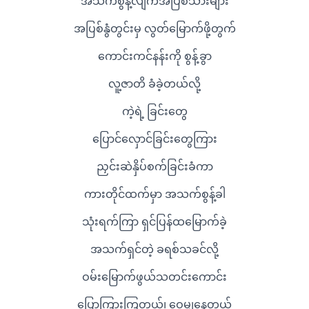
အသက်စွန့်လျက်အပြစ်သားများ
အပြစ်နွံတွင်းမှ လွတ်မြောက်ဖို့တွက်
ကောင်းကင်နန်းကို စွန့်ခွာ
လူ့ဇာတိ ခံခဲ့တယ်လို့
ကဲ့ရဲ့ ခြင်းတွေ
ပြောင်လှောင်ခြင်းတွေကြား
ညှင်းဆဲနှိပ်စက်ခြင်းခံကာ
ကားတိုင်ထက်မှာ အသက်စွန့်ခါ
သုံးရက်ကြာ ရှင်ပြန်ထမြောက်ခဲ့
အသက်ရှင်တဲ့ ခရစ်သခင်လို့
ဝမ်းမြောက်ဖွယ်သတင်းကောင်း
ပြောကြားကြတယ်၊ ဝေမျှနေတယ်