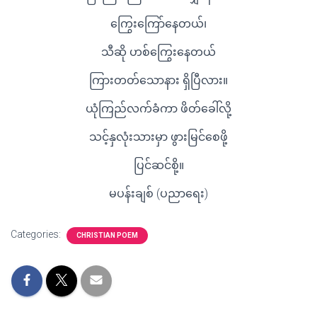
ကြွေးကြော်နေတယ်၊
သီဆို ဟစ်ကြွေးနေတယ်
ကြားတတ်သောနား ရှိပြီလား။
ယုံကြည်လက်ခံကာ ဖိတ်ခေါ်လို့
သင့်နှလုံးသားမှာ ဖွားမြင်စေဖို့
ပြင်ဆင်စို့။
မပန်းချစ် (ပညာရေး)
Categories:
CHRISTIAN POEM