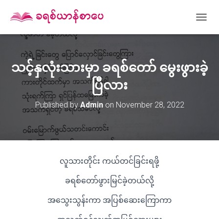
T
O
G
G
L
သင့်နှလုံးသားမှာ ခရစ်တော် မွေးဖွားခဲ့
E
N
ပြီလား
A
V
Published by
Admin
on
November 28, 2022
I
G
A
T
I
O
လူသားတိုင်း ကယ်တင်ခြင်းရဖို့
N
ခရစ်တော်ဖွားမြင်ခဲ့တယ်လို့
အသွေးသွန်းကာ အပြစ်ဆေးကြောကာ