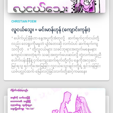
CHRISTIAN POEM
လူငယ်သွေး = မင်းမာန်ဟုန် (ကျောင်းကုန်း)
* ပေါက်ပွင့်နီနီဟာ နွေအပူကိုအံတုလို့ .. ဆက်ရက်ငှက်ငယ်တို့
လည်း လေရူးကိုမမှုဘဲ ပျံဝဲတေးဆို လက်ပံပင် ဆက်ရက်ကျ
သလိုတဲ့ … ။ * တို့လူငယ်များ သခင်ဘုရားအတွက်မနေမနား
ကျောင်းအားတဲ့ရက် သခင့်အတွက်ပေးဆပ်လို့ တွဲလက်တွေညီ
ပေါက်ပန်းနီနီနဲ့ ငှက်ကျေးဆက်ရက်တို့လိုပ နွေကိုအလှဆင်
မြင်ရသူ ရင်ကိုအေးမြခြင်း လူငယ်သွေးချင်းတို့ရဲ့ ရှင်သန်ခြင်း
ယဇ်ပလ္လင်ထက် မြော်လင့်ခြင်းလက်တို့ဆင့်ကမ်းနေ။