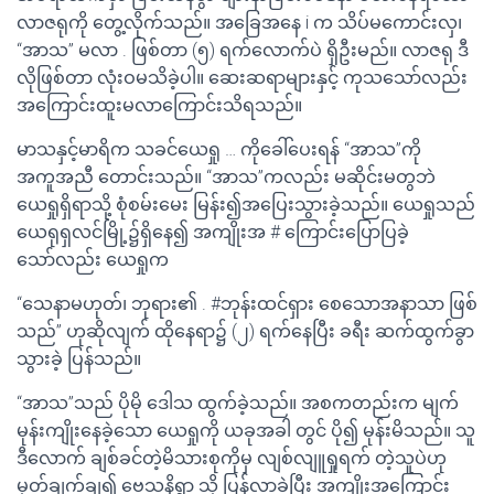
လာဇရုကို တွေ့လိုက်သည်။ အခြေအနေ i က သိပ်မကောင်းလှ၊
“အာသ” မလာ . ဖြစ်တာ (၅) ရက်လောက်ပဲ ရှိဦးမည်။ လာဇရု ဒီ
လိုဖြစ်တာ လုံးဝမသိခဲ့ပါ။ ဆေးဆရာများနှင့် ကုသသော်လည်း
အကြောင်းထူးမလာကြောင်းသိရသည်။
မာသနှင့်မာရိက သခင်ယေရှု … ကိုခေါ်ပေးရန် “အာသ”ကို
အကူအညီ တောင်းသည်။ “အာသ”ကလည်း မဆိုင်းမတွဘဲ
ယေရှုရှိရာသို့ စုံစမ်းမေး မြန်း၍အပြေးသွားခဲ့သည်။ ယေရှုသည်
ယေရုရှလင်မြို့၌ရှိနေ၍ အကျိုးအ # ကြောင်းပြောပြခဲ့
သော်လည်း ယေရှုက
“သေနာမဟုတ်၊ ဘုရား၏ . #ဘုန်းထင်ရှား စေသောအနာသာ ဖြစ်
သည်” ဟုဆိုလျက် ထိုနေရာ၌ (၂) ရက်နေပြီး ခရီး ဆက်ထွက်ခွာ
သွားခဲ့ ပြန်သည်။
“အာသ”သည် ပိုမို ဒေါသ ထွက်ခဲ့သည်။ အစကတည်းက မျက်
မုန်းကျိုးနေခဲ့သော ယေရှုကို ယခုအခါ တွင် ပို၍ မုန်းမိသည်။ သူ
ဒီလောက် ချစ်ခင်တဲ့မိသားစုကိုမှ လျစ်လျူရှုရက် တဲ့သူပဲဟု
မှတ်ချက်ချ၍ ဗေသနိရွာ သို့ ပြန်လာခဲ့ပြီး အကျိုးအကြောင်း