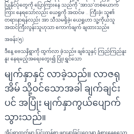
ပြုနိုင်ပုံတွေကို ပြောကြားနေ သည်ကို “အာသ”တစ်ယောက်
ကြား နေရသော်လည်း ယေရှုကို အထင်မ … ကြီးခဲ့၊ သူ၏
တရားနာရန်လည်း အာ သီသမရှိခဲ့၊ ယေရှုဟာ သူ့ကိုယ်သူ
အထင်ကြီးလွန်းသူဟုသာ ကောက်ချက် ချထားသည်။
အခန်း(၅)
ဒီနေ့ ဗေသနိရွာကို ထွက်လာ ခဲ့သည်။ ချစ်သူနှင့် ကြည်ကြည်နူး
နူး နေရမည့်အရေးတွေး၍ ပြုံးရွှင်သော
မျက်နှာနှင့် လာခဲ့သည်။ လာဇရု
အိမ် သို့ဝင်သောအခါ ချက်ချင်း
ပင် အပြုံး မျက်နှာကွယ်ပျောက်
သွားသည်။
အိပ်ရာထက်မှာ ပြင်းထန်စွာ ဖျားနာခြင်းဝေဒနာ ခံစားနေရသော