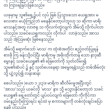
တ ကြားရခြင်းဖြစ်သည်။
ယခုမှာမူ သူ၏ရှေ့၌ပင် လုပ် ဖြစ် ပြသွားသော ယေရှုအား မ
လေးစား မယုံကြည်ဘဲ မနေနိုင်တော့ပါဘူးဟု သ ဆိုကာ မာရိ၊
မာသနှင့်အတူ လာဇရု သ ကိုလက်တွဲလျက် အိမ်သို့ လိုက်ပါလာ
ပါသည်။ သခင်ယေရှုကလည်း လိုက်ပါ . လာခဲ့သည်။ အာသ
သည် အံ့သြမဆုံး ဖြစ်နေသည်။
အိမ်သို့ ရောက်သော် ‘မာသ’ က ထုံးစံအတိုင်း ဧည့်ဝတ်ပြုရန်
စားဖို ကြ ခန်းသို့ဝင်ပြီး မာရိကမူ အဖိုးထိုက်တန် သော နာဒုဆီ
မွှေးနှင့် သခင်ယေရှု၏ ၏ ခြေတော်ကို သုတ်လိမ်း၍
သူမ၏ဆံပင် ၌ နှင့် သုတ်ပေးနေရာ အမွှေးရနံ့သည် တစ်အိမ်လုံး
သို့ ပျံ့လွင့်၍ လန်းဆန်း
စေပါသည်။ (ယော ၁၂း၃)။ မာရိက ဆီလိမ်းမှုအပြီးတွင်
“အာသ”သည် ယခင်လို “မာသ” နား သို့ မသွားနိုင်တော့ဘဲ သခင်
ယေရှု၏ ရှေ့တော်တွင် ပျပ်ဝပ်လျက် ခြေတော် ကိုကိုင်ကာ
ဝမ်းနည်းငိုကြွေးရင်း ရင်ထဲ မှ စကားများကို တစ်လုံးချင်းပြော
နေမိ ပါသည်။