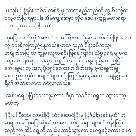
“မလုပ်ပါနဲ့ရှင်၊ တစ်ခါတစ်ရံ မှ လာတဲ့ဧည့်သည်ကို ကျွန်မတို့က
ဧည့်ဝတ်ပြုရမှာပါ။ အိမ်ရှေ့ခန်းမှာ ထိုင် နေပါ၊ ကျွန်မစားစရာ
တွေ ယူလာပေးပါ့ မယ်”
ဟုပြောသည်ကို “အာသ” က မကြားသလိုနှင့် ဆက်ထိုင်ပြီး မာသ
ကို ငေးစိုက်ကြည့်နေသည်။ မာသ သည် မိန်းမပီသသူ၊
အချက်အပြုတ် ကျွမ်းသူတစ်ဦးဖြစ်ကြောင်း သိခွင့်ရရုံ မျှမက
ယဉ်စစ မျက်နှာလေးမှာ ကြည် လင်ရှင်းသန့်နေပြီး တည်ငြိမ်
အေးချမ်း တဲ့ အလှပိုင်ရှင်လေးပဲဟု စိတ်ထဲမှ မှတ်ချက်ချ
နေသည်။ ထိုခံစားချက်များ နှင့် ကြည်နူးနေမိသောအချိန်၌ မာ
ရိ၏ အသံစာစာက ဝင်လာသည်။
“အစ်မရေ မပြီးသေးဘူး လား၊ ဒီမှာ သခင်ယေရှုက သွားတော့
မယ်တဲ့”
“ပြီးပါပြီအေ၊ လာပါပြီ၊ သုံး ဆောင်ပြီးမှ ပြန်ပါသခင်ရယ်” ဟု
မာရိ က ပြောပြောဆိုဆို စားသောက်ဖွယ်ရာ များကို ဗန်းကြီးထဲ
ထည့်ကာ အိမ်ရှေ့သို့ သယ်ဆောင်သွားကာ ယေရှုနှင့်စကား ပြော