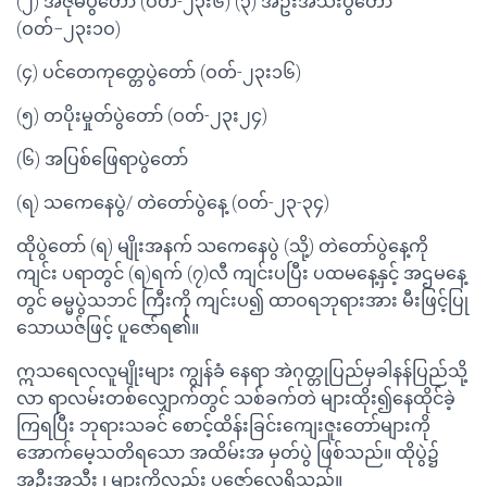
(၂) အဇုမပွဲတော် (ဝတ်-၂၃း၆) (၃) အဦးအသီးပွဲတော်
(ဝတ်−၂၃း၁ဝ)
(၄) ပင်တေကုတ္တေပွဲတော် (ဝတ်-၂၃း၁၆)
(၅) တပိုးမှုတ်ပွဲတော် (ဝတ်-၂၃း၂၄)
(၆) အပြစ်ဖြေရာပွဲတော်
(ရ) သကေနေပွဲ/ တဲတော်ပွဲနေ့ (ဝတ်-၂၃-၃၄)
ထိုပွဲတော် (ရ) မျိုးအနက် သကေနေပွဲ (သို့) တဲတော်ပွဲနေ့ကို
ကျင်း ပရာတွင် (ရ)ရက် (၇)လီ ကျင်းပပြီး ပထမနေ့နှင့် အဌမနေ့
တွင် ဓမ္မပွဲသဘင် ကြီးကို ကျင်းပ၍ ထာဝရဘုရားအား မီးဖြင့်ပြု
သောယဇ်ဖြင့် ပူဇော်ရ၏။
ဣသရေလလူမျိုးများ ကျွန်ခံ နေရာ အဲဂုတ္တုပြည်မှခါနန်ပြည်သို့
လာ ရာလမ်းတစ်လျှောက်တွင် သစ်ခက်တဲ များထိုး၍နေထိုင်ခဲ့
ကြရပြီး ဘုရားသခင် စောင့်ထိန်းခြင်းကျေးဇူးတော်များကို
အောက်မေ့သတိရသော အထိမ်းအ မှတ်ပွဲ ဖြစ်သည်။ ထိုပွဲ၌
အဦးအသီး ၊ များကိုလည်း ပူဇော်လေ့ရှိသည်။