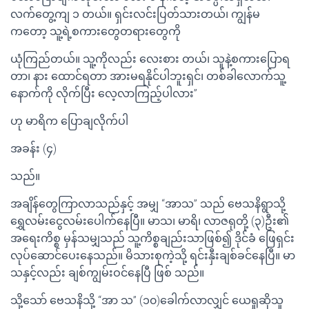
လက်တွေ့ကျ ၁ တယ်။ ရှင်းလင်းပြတ်သားတယ်၊ ကျွန်မ
ကတော့ သူ့ရဲ့စကားတွေတရားတွေကို
ယုံကြည်တယ်။ သူ့ကိုလည်း လေးစား တယ်၊ သူနဲ့စကားပြောရ
တာ၊ နား ထောင်ရတာ အားမရနိုင်ပါဘူးရှင်၊ တစ်ခါလောက်သူ့
နောက်ကို လိုက်ပြီး လေ့လာကြည့်ပါလား”
ဟု မာရိက ပြောချလိုက်ပါ
အခန်း (၄)
သည်။
အချိန်တွေကြာလာသည်နှင့် အမျှ “အာသ” သည် ဗေသနိရွာသို့
ရွှေလမ်းငွေလမ်းပေါက်နေပြီ။ မာသ၊ မာရိ၊ လာဇရုတို့ (၃)ဦး၏
အရေးကိစ္စ မှန်သမျှသည် သူ့ကိစ္စချည်းသာဖြစ်၍ ဒိုင်ခံ ဖြေရှင်း
လုပ်ဆောင်ပေးနေသည်။ မိသားစုကဲ့သို့ ရင်းနှီးချစ်ခင်နေပြီ။ မာ
သနှင့်လည်း ချစ်ကျွမ်းဝင်နေပြီ ဖြစ် သည်။
သို့သော် ဗေသနိသို့ “အာ သ” (၁၀)ခေါက်လာလျှင် ယေရှုဆိုသူ