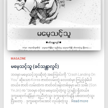
MAGAZINE
မမေ့သင့်သူ (ခင်သန္တာလွင်)
ဘဝမှာ မမေ့သင့်ဘူးဆိုတဲ့ အကြောင်းကို “Crash Landing On
You” ဆိုသော Korea ဇာတ်လမ်းတွဲ လေးထဲမှာ ကြည့်ခဲ့မိပါ
တယ်။ ဇာတ် လမ်းထဲက ဇာတ်ဝင်ခန်းတစ်ခုမှာ မင်း သမီး (Son
Ye Jin) က “ဘဝမှာ လုံးဝ မမေ့သင့်တဲ့လူ (၃)မျိုး ရှိတယ်။
ဒုက္ခရောက်ချိန်မှာ ကူညီတဲ့သူ၊ ဒုက္ခရောက်ချိန် ပစ်ထားတဲ့သူ၊
ပြီးတော့ … ဒုက္ခရောက်အောင် လုပ်ခဲ့တဲ့သူ ..
Read more