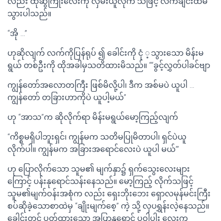
လည်း ထိုဆွဲကြိုးလေးကို လှမ်းယူလိုက် သဖြင့် လက်ချင်းထိမိ
သွားပါသည်။
“အို …”
ဟုဆိုလျက် လက်ကိုပြန်ရုပ် ၍ ခေါင်းကို ငုံ ့သွားသော မိန်းမ
ရွယ် တစ်ဦးကို ထိုအခါမှသတိထားမိသည်။ ““ခွင့်လွှတ်ပါခင်ဗျာ
ကျွန်တော်အလောတကြီး ဖြစ်မိလို့ပါ၊ ဒီက အစ်မပဲ ယူပါ …
ကျွန်တော် တခြားဟာကိုပဲ ယူပါ့မယ်”
ဟု “အာသ”က ဆိုလိုက်ရာ မိန်းမရွယ်မော့ကြည့်လျက်
“ကိစ္စမရှိပါဘူးရှင်၊ ကျွန်မက သတိမပြုမိတာပါ၊ ရှင်ပဲယူ
လိုက်ပါ။ ကျွန်မက အခြားအရောင်လေးပဲ ယူပါ မယ်’”
ဟု ပြောလိုက်သော သူမ၏ မျက်နှာ၌ ရှက်သွေးလေးများ
ကြောင့် ပန်းနုရောင်သန်းနေသည်။ မော့ကြည့် လိုက်သဖြင့်
သူမ၏မျက်ဝန်းအစုံက လည်း ရှေးဘိုးဘေး ရှောလမုန်မင်းကြီး
စပ်ဆိုခဲ့သောစာထဲမှ “ချိုးမျက်စေ့” ကဲ့ သို့ လှပရွှန်းလဲ့နေသည်။
ခေါင်းတွင် ပတ်ထားသော အပြာနုရောင် ပဝါပါး လေးက