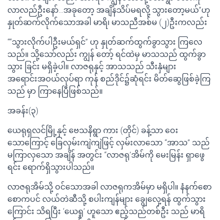
လာလည်ဦးနော်…အခုတော့ အချိန်သိပ်မရလို့ သွားတော့မယ်”ဟု
နှုတ်ဆက်လိုက်သောအခါ မာရိ၊ မာသညီအစ်မ (၂)ဦးကလည်း
““သွားလိုက်ပါဦးမယ်ရှင်” ဟု နှုတ်ဆက်ထွက်ခွာသွား ကြလေ
သည်။ သို့သော်လည်း ကျွန် တော့် ရင်ထဲမှ မာသသည် ထွက်ခွာ
သွား ခြင်း မရှိခဲ့ပါ။ လာဇရုနှင့် အာသသည် သီးနှံများ
အရောင်းအဝယ်လုပ်ရာ ကုန် စည်ဒိုင်၌ဆုံရင်း မိတ်ဆွေဖြစ်ခဲ့ကြ
သည် မှာ ကြာနေပြီဖြစ်သည်။
အခန်း(၃)
ယေရုရှလင်မြို့နှင့် ဗေသနိရွာ ကား (တိုင်) ခန့်သာ ဝေး
သောကြောင့် ခြေလှမ်းကျဲကျဲဖြင့် လှမ်းလာသော “အာသ” သည်
မကြာလှသော အချိန် အတွင်း “လာဇရု’အိမ်ကို မေးမြန်း ရှာဖွေ
ရင်း ရောက်ရှိသွားပါသည်။
လာဇရုအိမ်သို့ ဝင်သောအခါ လာဇရုကအိမ်မှာ မရှိပါ။ နံနက်စော
စောကပင် လယ်တဲဆီသို့ စပါးကျန်များ ချွေလှေ့ရန် ထွက်သွား
ကြောင်း သိရပြီး ‘ယေရှု’ ဟူသော ဧည့်သည်တစ်ဦး သည် မာရိ