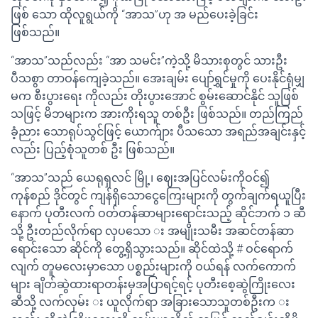
ဖြစ် သော ထိုလူရွယ်ကို “အာသ”ဟု အ မည်ပေးခဲ့ခြင်း
ဖြစ်သည်။
“အာသ”သည်လည်း “အာ သမင်း”ကဲ့သို့ မိသားစုတွင် သားဦး
ပီသစွာ တာဝန်ကျေခဲ့သည်။ အေးချမ်း ပျော်ရွှင်မှုကို ပေးနိုင်ရုံမျှ
မက စီးပွားရေး ကိုလည်း တိုးပွားအောင် စွမ်းဆောင်နိုင် သူဖြစ်
သဖြင့် မိဘများက အားကိုးရသူ တစ်ဦး ဖြစ်သည်။ တည်ကြည်
ခံ့ညား သောရုပ်သွင်ဖြင့် ယောက်ျား ပီသသော အရည်အချင်းနှင့်
လည်း ပြည့်စုံသူတစ် ဦး ဖြစ်သည်။
“အာသ”သည် ယေရုရှလင် မြို့၊ ဈေးအပြင်လမ်းကိုဝင်၍
ကုန်စည် ဒိုင်တွင် ကျန်ရှိသောငွေကြေးများကို တွက်ချက်ရယူပြီး
နောက် ပုတီးလက် ဝတ်တန်ဆာများရောင်းသည့် ဆိုင်ဘက် ၁ ဆီ
သို့ ဦးတည်လိုက်ရာ လှပသော း အမျိုးသမီး အဆင်တန်ဆာ
ရောင်းသော ဆိုင်ကို တွေ့ရှိသွားသည်။ ဆိုင်ထဲသို့ # ဝင်ရောက်
လျက် တူမလေးမှာသော ပစ္စည်းများကို ဝယ်ရန် လက်ကောက်
များ ချိတ်ဆွဲထားရာတန်းမှအပြာရင့်ရင့် ပုတီးစေ့ဆွဲကြိုးလေး
ဆီသို့ လက်လှမ်း း ယူလိုက်ရာ အခြားသောသူတစ်ဦးက း