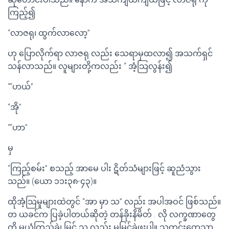
ကြည့်၍
“လာဇရု၊ ထွက်လာလော့”
ဟု ပြောလိုက်ရာ လာဇရု လည်း သေရာမှထလာ၍ အသက်ရှင်
သန်လာသည်။ လူများတို့ကလည်း “ အံ့သြလွန်း၍
““ဟယ်”
“အို”
““ဟာ”
မှ
“ကြည့်စမ်း” စသည့် အာမေ ပါး ဋိတ်သံများဖြင့် ဆူညံသွား
သည်။ (ယော ၁၁း၃၈-၄၃)။
ထိုအံ့သြမှုများထဲတွင် “အာ မှာ သ” လည်း အပါအဝင် ဖြစ်သည်။
တ ယခင်က ပြခဲ့ပါတယ်ဆိုတဲ့ တန်ခိုးနိမိတ် . လို လက္ခဏာတွေ
ကို မယုံကြည်ခဲ့၊ မြင် သ လည်း မမြင်ခဲ့ဖူးပါ။ သတင်းတွေသာ