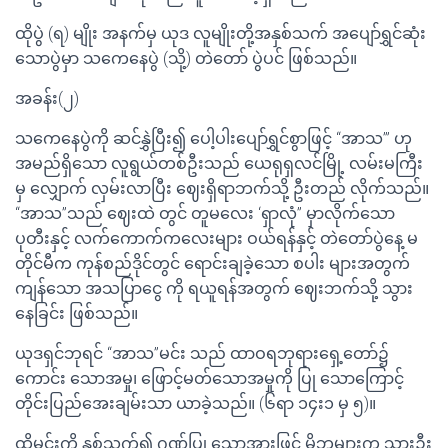
ထိုပွဲ (ရ) မျိုး အနက်မှ ယုဒ လူမျိုးတို့အနှစ်သက် အပျော်ရွှင်ဆုံး
သောပွဲမှာ သကေနေပွဲ (သို့) တဲတော် ပွဲပင် ဖြစ်သည်။
အခန်း(၂)
သကေနေပွဲကို ဆင်နွှဲပြီး၍ ပေါ့ပါးပျော်ရွှင်စွာဖြင့် “အာသ’” ဟု
အမည်ရှိသော လူရွယ်တစ်ဦးသည် ယေရုရှလင်မြို့ လမ်းမကြီး
မှ လျှောက် လှမ်းလာပြီး ဈေးရှိရာဘက်သို့ ဦးတည် လိုက်သည်။
“အာသ”သည် ဈေးထဲ တွင် တူမလေး ‘ရှာလုံ” မှာလိုက်သော
ပုတီးနှင့် လက်ကောက်ကလေးများ ဝယ်ရန်နှင့် တဲတော်ပွဲနေ့ မ
တိုင်မီက ကုန်စည်ဒိုင်တွင် ရောင်းချခဲ့သော စပါး များအတွက်
ကျန်သော အသပြာငွေ ကို ရယူရန်အတွက် ဈေးဘက်သို့ သွား
နေခြင်း ဖြစ်သည်။
ယုဒရှင်ဘုရင် “အာသ”မင်း သည် ထာဝရဘုရားရှေ့တော်၌
ကောင်း သောအမှု၊ ဖြောင့်မတ်သောအမှုကို ပြု သောကြောင့်
တိုင်းပြည်အေးချမ်းသာ ယာခဲ့သည်။ (၆ရာ ၁၄း၁ မှ ၅)။
ထိုမင်းကို နှစ်သက်၍ ဂုဏ်ပြု သောအားဖြင့် မိဘများက သားဦး