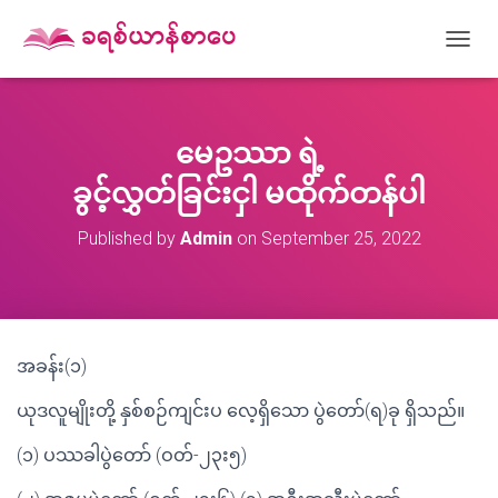
T
O
G
G
L
မေဥဿာ ရဲ့
E
N
ခွင့်လွှတ်ခြင်းငှါ မထိုက်တန်ပါ
A
V
Published by
Admin
on
September 25, 2022
I
G
A
T
I
O
အခန်း(၁)
N
ယုဒလူမျိုးတို့ နှစ်စဉ်ကျင်းပ လေ့ရှိသော ပွဲတော်(ရ)ခု ရှိသည်။
(၁) ပဿခါပွဲတော် (ဝတ်-၂၃း၅)