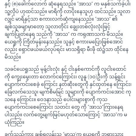
နှင့် (၈)ခေါက်လောက် ဆုံနေရသည်။ “အာသ” က မနှစ်သက်ခဲ့ပါ၊
သူ့လိုပဲ ဟုထင်သည်။ မာရိကို လာပိုးနေသူဟု ထင်သည်။ သူလာ
လျှင် မာရိနှင့်သာ စကားလက်ဆုံကျနေသည်။ “အာသ” ၏
ချစ်သူခမျာမှာတော့ သူလာတိုင်း ချွေးတစ်လုံးလုံးဖြင့်
ချက်ပြုတ်နေရ သည်ကို “အာသ” က ကရုဏာသက် မိသည်။
ယေရှုကို ကြိတ်မုန်းနေသည်။ သူနှင့် စကားမပြောဖြစ်အောင်
လည်း ရှောင်ဖယ်ဖယ်လုပ်ရင်း မာသရှိရာ မီးဖို ထဲ၌သာ ထိုင်နေ
မိသည်။
သခင်ယေရှုသည် မုန့်ငါးလုံး နှင့် ငါးနှစ်ကောင်ကို လူငါးထောင်
ကို ကျွေးမွေးတာ လောက်ငကြောင်း၊ လူနူ (၁ဝ)ဦးကို သန့်ရှင်း
ပျောက်ကင်းစေခဲ့ ကြောင်း နတ်ဆိုးတွေကို နှင်ထုတ်နေ ကြောင်း၊
ခြေလက်သေသူ၊ မျက်စိမမြင် သူများကို ပျောက်ကင်းအောင် ကု
သနေ ကြောင်း။ ဝေဒနာသည် ပေါင်းများစွာကို ကုသ
ပျောက်ကင်းစေကြောင်း သတင်း တွေ ကို “အာသ”ကြားနေရ
ပါသည်။ လက်တွေ့မျက်မြင်မဟုတ်သောကြောင့် “အာသ”က မ
ယုံကြည်။
ခက်သည်ကား ချစ်ရလွန်းသူ “မာသ’က ယေရှုကို ဘုရားသား