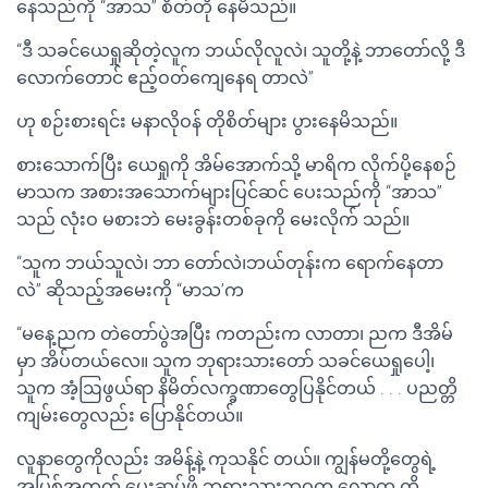
နေသည်ကို “အာသ” စိတ်တို နေမိသည်။
“ဒီ သခင်ယေရှုဆိုတဲ့လူက ဘယ်လိုလူလဲ၊ သူတို့နဲ့ ဘာတော်လို့ ဒီ
လောက်တောင် ဧည့်ဝတ်ကျေနေရ တာလဲ”
ဟု စဉ်းစားရင်း မနာလိုဝန် တိုစိတ်များ ပွားနေမိသည်။
စားသောက်ပြီး ယေရှုကို အိမ်အောက်သို့ မာရိက လိုက်ပို့နေစဉ်
မာသက အစားအသောက်များပြင်ဆင် ပေးသည်ကို “အာသ”
သည် လုံးဝ မစားဘဲ မေးခွန်းတစ်ခုကို မေးလိုက် သည်။
“သူက ဘယ်သူလဲ၊ ဘာ တော်လဲ၊ဘယ်တုန်းက ရောက်နေတာ
လဲ” ဆိုသည့်အမေးကို “မာသ’က
“မနေ့ညက တဲတော်ပွဲအပြီး ကတည်းက လာတာ၊ ညက ဒီအိမ်
မှာ အိပ်တယ်လေ။ သူက ဘုရားသားတော် သခင်ယေရှုပေါ့၊
သူက အံ့ဩဖွယ်ရာ နိမိတ်လက္ခဏာတွေပြနိုင်တယ် . . . ပညတ္တိ
ကျမ်းတွေလည်း ပြောနိုင်တယ်။
လူနာတွေကိုလည်း အမိန့်နဲ့ ကုသနိုင် တယ်။ ကျွန်မတို့တွေရဲ့
အပြစ်အတွက် ပေးဆပ်ဖို့ ဘုရားသားဘဝက လောက ကို