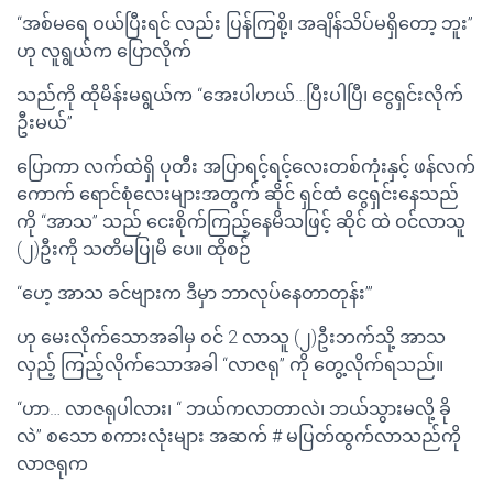
“အစ်မရေ ဝယ်ပြီးရင် လည်း ပြန်ကြစို့၊ အချိန်သိပ်မရှိတော့ ဘူး”
ဟု လူရွယ်က ပြောလိုက်
သည်ကို ထိုမိန်းမရွယ်က “အေးပါဟယ်…ပြီးပါပြီ၊ ငွေရှင်းလိုက်
ဦးမယ်”
ပြောကာ လက်ထဲရှိ ပုတီး အပြာရင့်ရင့်လေးတစ်ကုံးနှင့် ဖန်လက်
ကောက် ရောင်စုံလေးများအတွက် ဆိုင် ရှင်ထံ ငွေရှင်းနေသည်
ကို “အာသ” သည် ငေးစိုက်ကြည့်နေမိသဖြင့် ဆိုင် ထဲ ဝင်လာသူ
(၂)ဦးကို သတိမပြုမိ ပေ။ ထိုစဉ်
“ဟေ့ အာသ ခင်ဗျားက ဒီမှာ ဘာလုပ်နေတာတုန်း’”
ဟု မေးလိုက်သောအခါမှ ဝင် 2 လာသူ (၂)ဦးဘက်သို့ အာသ
လှည့် ကြည့်လိုက်သောအခါ “လာဇရု” ကို တွေ့လိုက်ရသည်။
“ဟာ… လာဇရုပါလား၊ “ ဘယ်ကလာတာလဲ၊ ဘယ်သွားမလို့ ခို
လဲ” စသော စကားလုံးများ အဆက် # မပြတ်ထွက်လာသည်ကို
လာဇရုက