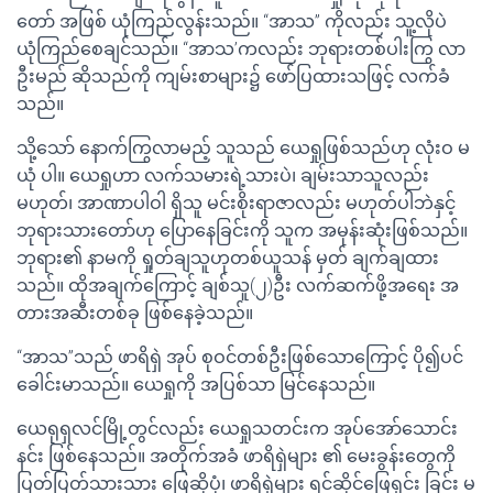
တော် အဖြစ် ယုံကြည်လွန်းသည်။ “အာသ” ကိုလည်း သူ့လိုပဲ
ယုံကြည်စေချင်သည်။ “အာသ’ကလည်း ဘုရားတစ်ပါးကြွ လာ
ဦးမည် ဆိုသည်ကို ကျမ်းစာများ၌ ဖော်ပြထားသဖြင့် လက်ခံ
သည်။
သို့သော် နောက်ကြွလာမည့် သူသည် ယေရှုဖြစ်သည်ဟု လုံးဝ မ
ယုံ ပါ။ ယေရှုဟာ လက်သမားရဲ့သားပဲ၊ ချမ်းသာသူလည်း
မဟုတ်၊ အာဏာပါဝါ ရှိသူ မင်းစိုးရာဇာလည်း မဟုတ်ပါဘဲနှင့်
ဘုရားသားတော်ဟု ပြောနေခြင်းကို သူက အမုန်းဆုံးဖြစ်သည်။
ဘုရား၏ နာမကို ရှုတ်ချသူဟုတစ်ယူသန် မှတ် ချက်ချထား
သည်။ ထိုအချက်ကြောင့် ချစ်သူ(၂)ဦး လက်ဆက်ဖို့အရေး အ
တားအဆီးတစ်ခု ဖြစ်နေခဲ့သည်။
“အာသ”သည် ဖာရိရှဲ အုပ် စုဝင်တစ်ဦးဖြစ်သောကြောင့် ပို၍ပင်
ခေါင်းမာသည်။ ယေရှုကို အပြစ်သာ မြင်နေသည်။
ယေရုရှလင်မြို့တွင်လည်း ယေရှုသတင်းက အုပ်အော်သောင်း
နင်း ဖြစ်နေသည်။ အတိုက်အခံ ဖာရိရှဲများ ၏ မေးခွန်းတွေကို
ပြတ်ပြတ်သားသား ဖြေဆိုပုံ၊ ဖာရိရှဲများ ရင်ဆိုင်ဖြေရှင်း ခြင်း မ