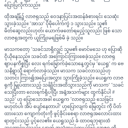
ပြောပြလိုက်သည်။
ထိုအချိန်၌ လာဇရုသည် ဝေဒနာပြင်းအထန်ခံစားရင်း သေဆုံး
သွားခဲ့သည်။ “အာသ” ပိုမိုပေါက်ကွဲ ၁ သွားသည်။ သူ၏
မိတ်ဆွေလည်းဟုတ်၊ ယောက်ဖတော်ရမည့်သူလည်း ဖြစ် သော
လာဇရုအတွက် ယူကြုံးမရဖြစ်မိ ခဲ့ သည်။
မာသကတော့ “သခင်သာရှိလျှင် သူမ၏ မောင်မသေ ဟု ပြောဆို
ငိုယိုနေသည်။ သခင်ထံ အကြောင်းကြားစေခဲ့သည်။ လာဇရု
ဈာပနကိစ္စပြီး လေး ရက်မြောက်ခဲ့သောနေ့တွင်မှ “ယေရှု” က ဗေ
သနိရွာသို့ ရောက်လာခဲ့သည်။ မာသက သခင်လာသည်ဟု
သတင်း ကြား၍အပြေးအလွှား သွားကြိုခဲ့သည်။ ယေရှုက လာဇ
ရုကို မြှုပ်ထားသည့် သင်္ချိုင်းအထိသွားသည်ကို မာသက” “သခင်
သေပြီးတာ လေးရက်ရှိပါပြီ၊ အနံ့အသက်များ ထွက်နိုင်ပါ #
သည်” ဟု ပြောသောအခါ ယေရှုက “လာဇရုသည် သေခြင်း
မဟုတ်ပါ၊ အိပ် ပျော်နေတာပါ” ဟုပြောလျက် မြေတွင်း ကို ပိတ်
ထားသော ကျောက်တုံးကို ဖွင့်ခိုင်းစေရာ လာဇရုအလောင်းထား
ရာတွင်းသည် ပွင့်လေ၏။ ယေရှုသည် ခံ ထာဝရဘုရားထံ
ဆုတောင်းပါသည်။ နောက် အသံကျယ်ကျယ်ဖြင့် လာဇရု ကို