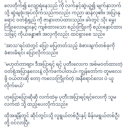
လေတိုက်၍ လျော့ရဲနေသည် ကို လက်နှင့်ဆွဲယူ၍ မျက်နှာဘက်
သို့ ဆွဲချဖုံးအုပ်လိုက်သည်ကလည်း ကညာ ဆန်လှ၏။ အပြာနု
ရောင် ဝတ်ရုံရှည် ကို ဇာနားတပ်ထားသည်။ ခါးတွင် သိုး မွှေး
ကြိုးလေးများနှင့် ကျစ်ထားသော စည်းကြိုးကို စည်းနှောင်ထား
သဖြင့် ကိုယ်ခန္ဓာ၏ အလှကိုလည်း ထင်ရှားစေ သည်။
“အာသ”ရင်ထဲတွင် ပြော မပြတတ်သည့် ခံစားချက်တစ်ခုကို
ခံစားမိရင်း ပြောလိုက်သည်။
“မဟုတ်တာဗျာ၊ ဒီအပြာရင့် ရင့် ပုတီးလေးက အစ်မဝတ်ထားတဲ့
ဝတ်ရုံအပြာနုလေးနဲ့ လိုက်ဖက်ပါတယ်၊ ကျွန်တော်က တူမလေး
ဖို့ ဝယ်တာဆို တော့ ကလေးကြိုက်တဲ့ အနီရောင်လေး ပဲ ယူ
လိုက်မယ်”
ဟုပြောပြောဆိုဆို လက်ထဲမှ ပုတီးအပြာရင့်ရင့်လေးကို သူမ
လက်ထဲ သို့ ထည့်ပေးလိုက်သည်။
ထိုအချိန်တွင် ဆိုင်တွင်းသို့ လူရွယ်တစ်ဦးနှင့် မိန်းမရွယ်တစ်ဦး
တို့ ဝင်လာပြီး