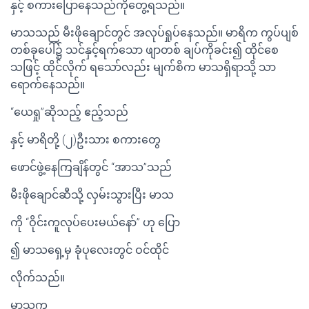
နှင့် စကားပြောနေသည်ကိုတွေ့ရသည်။
မာသသည် မီးဖိုချောင်တွင် အလုပ်ရှုပ်နေသည်။ မာရိက ကွပ်ပျစ်
တစ်ခုပေါ်၌ သင်နှင့်ရက်သော ဖျာတစ် ချပ်ကိုခင်း၍ ထိုင်စေ
သဖြင့် ထိုင်လိုက် ရသော်လည်း မျက်စိက မာသရှိရာသို့ သာ
ရောက်နေသည်။
“ယေရှု”ဆိုသည့် ဧည့်သည်
နှင့် မာရိတို့ (၂)ဦးသား စကားတွေ
ဖောင်ဖွဲ့နေကြချိန်တွင် “အာသ”သည်
မီးဖိုချောင်ဆီသို့ လှမ်းသွားပြီး မာသ
ကို “ဝိုင်းကူလုပ်ပေးမယ်နော်” ဟု ပြော
၍ မာသရှေ့မှ ခုံပုလေးတွင် ဝင်ထိုင်
လိုက်သည်။
မာသက