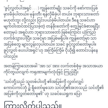
“ခွင့်လွှတ်ပါအရှင် . . . | ကျွန်တော်မျိုး သခင်ကို စော်ကားပြစ်
မှားမိခဲ့ပါတယ်။ မုန်းတီး ရန်လိုမိခဲ့ပါ တယ်။ ဘုရားသားတော်
မဟုတ်ဘူး လို့လည်း ငြင်းပယ်ခဲ့မိပါတယ်။ ဒီနေ့ သခင်ဟာ
မျက်ဝါးထင်ထင်ပြသခဲ့တဲ့ တန်ခိုးတော်ကို တွေ့မြင်ခံစားရပြီး
တော့မှပဲ အရှင်ဟာ ဘုရားသားတော် ဖြစ်ကြောင်း ယုံကြည်
လက်ခံသွားပါပြီ။ သခင့်မှာ အပြစ်မရှိပါ။ ကျွန်တော့်မှာ သာ
အပြစ်တွေ များလွန်းလှပါတယ်။ သခင် ခွင့်လွှတ်တော်မူပါ။
ခွင့်လွှတ် ပေးပါအရှင်”ဟု အကြိမ်ကြိမ် ငိုယို၍ တောင်းပန်နေ
ပါသည်။
အတန်ကြာသောအခါ “အာ သ’ အား လက်တစ်စုံမှ အသာအယာ
ကိုင်တွယ်လျက် ကရုဏာမျက်လုံးဖြင့် ကြည့်ပြီး
“သင်တို့သည် သူတစ်ပါးတို့ ၏အပြစ်ကို လွှတ်လျှင်
ကောင်းကင်ဘုံ ၌ ရှိတော်မူသော သင်တို့၏အဘသည် သင်တို့၏
အပြစ်ကိုလွှတ်တော်မူ၏” ဟု သခင်ယေရှုက ပြော
ကြားလိုက်ပါသည်။