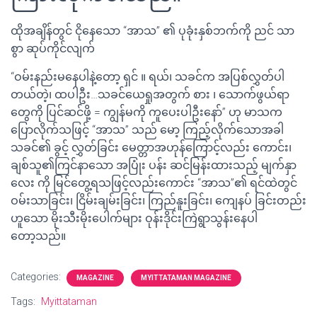
ထိုအချိန်တွင် ငိုနေသော “အာသ” ၏ ပုခုံးနှစ်ဘက်ကို ညင် သာ
စွာ ဆုပ်ကိုင်လျက်
“ဝမ်းနည်းမနေပါနဲ့တော့ ရှင် ။ ရယ်၊ သခင်က အပြစ်လွှတ်ပါ
တယ်တဲ့၊ ထပါဦး…သခင်ယေရှုအတွက် စား ၊ သောက်ဖွယ်ရာ
တွေကို ပြင်ဆင်ဖို့ = ကျွန်မကို ကူပေးပါဦးနော်” ဟု မာသက
ပြောလိုက်သဖြင့် “အာသ” သည် မော့ ကြည့်လိုက်သောအခါ
သခင်၏ ခွင့် လွှတ်ခြင်း မေတ္တာအဟုန်ကြောင့်လည်း ကောင်း၊
ချစ်သူ၏ကြင်နာသော အပြုံး ပန်း ဆင်မြန်းထားသည့် မျက်နှာ
လေး ကို မြင်တွေ့ရသဖြင့်လည်းကောင်း “အာသ”၏ ရင်ထဲတွင်
ဝမ်းသာခြင်း၊ ငြိမ်းချမ်းခြင်း၊ ကြည်နူးခြင်း၊ ကျေနပ် ခြင်းတည်း
ဟူသော မိုးသီးမိုးပေါက်များ ဝုန်းဒိုင်းကြဲရွာသွန်းနေပါ
တော့သည်။
Categories:
MAGAZINE
MYITTATAMAN MAGAZINE
Tags:
Myittataman