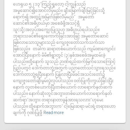
ဟေရှယ ၅၂:၁၃“ကြည့်ရှုလော့ ငါ့ကျွန်သည်
အမှုဆောင်၍အောင်လိမ့်မည်။ ချီးမြောက်ချီးမြင့်ခြင်းသို့
ရောက်၍ အထွဋ်အမြတ်ဖြစ်လိမ့်မည်” အမှုတော်
ဆောင်၏အဓိပ္ပာယ်မှာ အစေခံဖို့အသင့်ရှိ
သူ(သို့)အလုပ်အကျွေးပြုသူဟု အဓိပ္ပာယ်ရပါသည်။
ဘုရားသခင်၏ရွေးကောက်ခြင်းအားဖြင့် အမှုတော်ဆောင်
ဖြစ်လာသောသူများသည် ကျေးဇူးတော်သက်သက်သာ
ဖြစ်သည်။ တခါက ဆရာတစ်ယောက်သည် ကျမ်းစာကျောင်း
အောင်ပြီးနောက် မိမိ၏ရွာတွင် (၃)နှစ်အစေခံအမှုထမ်းခဲ့
ပါသည်။ထို့နောက် သူသည် ဉာဏ်ရည်ထက်မြက်သောကြောင့်
ပြည်ပတွင် ဒေါက်တာဘွဲ့အတွက် ပညာတော်သင်သွားရသည်။
ဒေါက်တာဘွဲ့ရပြီးနောက် ပြန်လာပြီးမိခင်အသင်းတော်၌
ကျေးဇူးတော်ချီးမွမ်းပွဲလုပ်ပါသည်။ ဝတ်ပြုကိုးကွယ်ခြင်းပြီး
နောက် လူတစ်ယောက်ပြီးတစ်ယောက် လာရောက်နုတ်ဆက်
ပါသည်။ နောက်ဆုံးတွင်အဘွားတစ်ယောက်လာရောက်နုတ်
ဆက်ရာ“အဘွား တရားနာတာခွန်အားရသလား”ဟုမေး
ပါသည်။ ထို့နောက်အဘွားက“ ငါ့မြေးဆရာ မင်းရဲ့တရားဟော
ချက်ကို ဂုဏ်ပြုဖို့
Read more