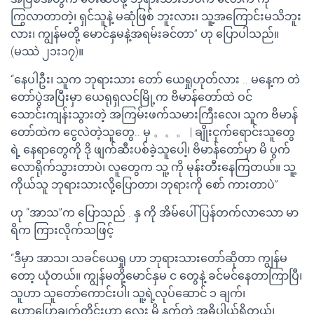
ကြွလာတာတဲ့၊ ရှင်သူနဲ့ မဆုံဖြစ် ဘူးလား၊ သူ့အကြောင်းမသိဘူး
လား၊ ကျွန်မတို့ မောင်နှမနဲ့အရမ်းခင်တာ” ဟု ပြောပါသည်။
(မဿဲ ၂၁း၁၇)။
“နေပါဦး၊ သူက ဘုရားသား တော် ယေရှုဟုတ်လား .. မနေ့က တဲ
တော်ပွဲအပြီးမှာ ယေရုရှလင်မြို့က ဗိမာန်တော်ထဲ ဝင်
သောင်းကျန်းသွားတဲ့ အကြမ်းဖက်သမားကြီးလေ၊ သူက ဗိမာန်
တော်ထဲက ငွေလဲတဲ့သူတွေ.. မှ 。。。 | ချိုးငှက်ရောင်းသူတွေ
ရဲ့ နေရာတွေကို ဒို ဖျက်ဆီးပစ်ခဲ့သူပေါ့၊ ဗိမာန်တော်မှာ မိ ပွက်
လောရိုက်သွားတာပဲ၊ လူတွေက သူ့ ကို မုန်းတီးနေကြတယ်။ သူ့
ကိုယ်သူ ဘုရားသားလို့ပြောတာ၊ ဘုရားကို စော် ကားတာပဲ”
ဟု “အာသ”က ပြောသည် . နှ ကို အိမ်ပေါ်ပြန်တက်လာသော မာ
ရိက ကြားလိုက်သဖြင့်
“ဒီမှာ အာသ၊ သခင်ယေရှု ဟာ ဘုရားသားတော်ဆိုတာ ကျွန်မ
တော့ ယုံတယ်။ ကျွန်မတို့မောင်နှမ င တွေနဲ့ ခင်မင်နေတာကြာပြီ၊
သူဟာ သူတော်ကောင်းပါ၊ သူ့ရဲ့လုပ်ဆောင် ၁ ချက်၊
ဟောပြောချက်တိုင်းဟာ လေး မိ နက်တဲ့ အဓိပ္ပါယ်ရှိတယ်၊