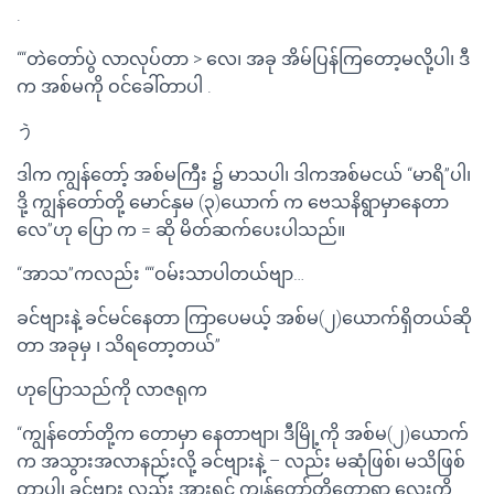
.
““တဲတော်ပွဲ လာလုပ်တာ > လေ၊ အခု အိမ်ပြန်ကြတော့မလို့ပါ၊ ဒီ
က အစ်မကို ဝင်ခေါ်တာပါ .
う
ဒါက ကျွန်တော့် အစ်မကြီး ၌ မာသပါ၊ ဒါကအစ်မငယ် “မာရိ”ပါ၊
ဒို့ ကျွန်တော်တို့ မောင်နှမ (၃)ယောက် က ဗေသနိရွာမှာနေတာ
လေ”ဟု ပြော က = ဆို မိတ်ဆက်ပေးပါသည်။
“အာသ”ကလည်း ““ဝမ်းသာပါတယ်ဗျာ…
ခင်ဗျားနဲ့ ခင်မင်နေတာ ကြာပေမယ့် အစ်မ(၂)ယောက်ရှိတယ်ဆို
တာ အခုမှ ၊ သိရတော့တယ်”
ဟုပြောသည်ကို လာဇရုက
“ကျွန်တော်တို့က တောမှာ နေတာဗျာ၊ ဒီမြို့ကို အစ်မ(၂)ယောက်
က အသွားအလာနည်းလို့ ခင်ဗျားနဲ့ – လည်း မဆုံဖြစ်၊ မသိဖြစ်
တာပါ၊ ခင်ဗျား လည်း အားရင် ကျွန်တော်တို့တောရွာ လေးကို