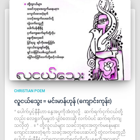
CHRISTIAN POEM
လူငယ်သွေး = မင်းမာန်ဟုန် (ကျောင်းကုန်း)
* ပေါက်ပွင့်နီနီဟာ နွေအပူကိုအံတုလို့ .. ဆက်ရက်ငှက်ငယ်တို့
လည်း လေရူးကိုမမှုဘဲ ပျံဝဲတေးဆို လက်ပံပင် ဆက်ရက်ကျ
သလိုတဲ့ … ။ * တို့လူငယ်များ သခင်ဘုရားအတွက်မနေမနား
ကျောင်းအားတဲ့ရက် သခင့်အတွက်ပေးဆပ်လို့ တွဲလက်တွေညီ
ပေါက်ပန်းနီနီနဲ့ ငှက်ကျေးဆက်ရက်တို့လိုပ နွေကိုအလှဆင်