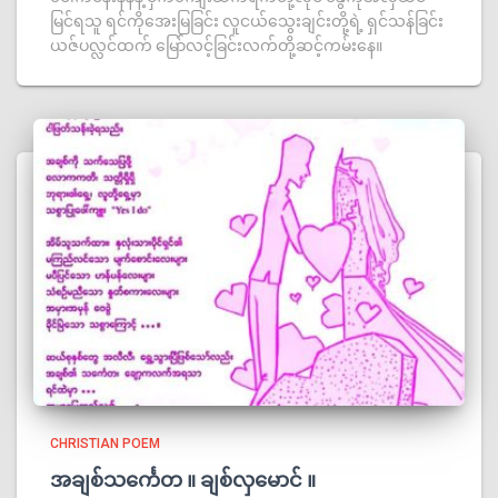
မြင်ရသူ ရင်ကိုအေးမြခြင်း လူငယ်သွေးချင်းတို့ရဲ့ ရှင်သန်ခြင်း
ယဇ်ပလ္လင်ထက် မြော်လင့်ခြင်းလက်တို့ဆင့်ကမ်းနေ။
CHRISTIAN POEM
အချစ်သင်္ကေတ ။ ချစ်လှမောင် ။