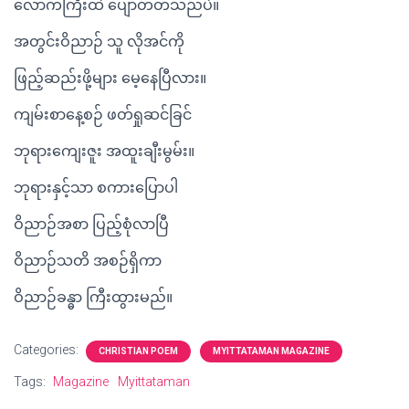
လောကကြီးထဲ ပျော်တတ်သည်ပဲ။
အတွင်းဝိညာဉ် သူ လိုအင်ကို
ဖြည့်ဆည်းဖို့များ မေ့နေပြီလား။
ကျမ်းစာနေ့စဉ် ဖတ်ရှုဆင်ခြင်
ဘုရားကျေးဇူး အထူးချီးမွမ်း။
ဘုရားနှင့်သာ စကားပြောပါ
ဝိညာဉ်အစာ ပြည့်စုံလာပြီ
ဝိညာဉ်သတိ အစဉ်ရှိကာ
ဝိညာဉ်ခန္ဓာ ကြီးထွားမည်။
Categories:
CHRISTIAN POEM
MYITTATAMAN MAGAZINE
Tags:
Magazine
Myittataman