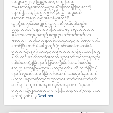
ဟေရှယ ၅၂:၁၃“ကြည့်ရှုလော့ ငါ့ကျွန်သည်
အမှုဆောင်၍အောင်လိမ့်မည်။ ချီးမြောက်ချီးမြင့်ခြင်းသို့
ရောက်၍ အထွဋ်အမြတ်ဖြစ်လိမ့်မည်” အမှုတော်
ဆောင်၏အဓိပ္ပာယ်မှာ အစေခံဖို့အသင့်ရှိ
သူ(သို့)အလုပ်အကျွေးပြုသူဟု အဓိပ္ပာယ်ရပါသည်။
ဘုရားသခင်၏ရွေးကောက်ခြင်းအားဖြင့် အမှုတော်ဆောင်
ဖြစ်လာသောသူများသည် ကျေးဇူးတော်သက်သက်သာ
ဖြစ်သည်။ တခါက ဆရာတစ်ယောက်သည် ကျမ်းစာကျောင်း
အောင်ပြီးနောက် မိမိ၏ရွာတွင် (၃)နှစ်အစေခံအမှုထမ်းခဲ့
ပါသည်။ထို့နောက် သူသည် ဉာဏ်ရည်ထက်မြက်သောကြောင့်
ပြည်ပတွင် ဒေါက်တာဘွဲ့အတွက် ပညာတော်သင်သွားရသည်။
ဒေါက်တာဘွဲ့ရပြီးနောက် ပြန်လာပြီးမိခင်အသင်းတော်၌
ကျေးဇူးတော်ချီးမွမ်းပွဲလုပ်ပါသည်။ ဝတ်ပြုကိုးကွယ်ခြင်းပြီး
နောက် လူတစ်ယောက်ပြီးတစ်ယောက် လာရောက်နုတ်ဆက်
ပါသည်။ နောက်ဆုံးတွင်အဘွားတစ်ယောက်လာရောက်နုတ်
ဆက်ရာ“အဘွား တရားနာတာခွန်အားရသလား”ဟုမေး
ပါသည်။ ထို့နောက်အဘွားက“ ငါ့မြေးဆရာ မင်းရဲ့တရားဟော
ချက်ကို ဂုဏ်ပြုဖို့
Read more