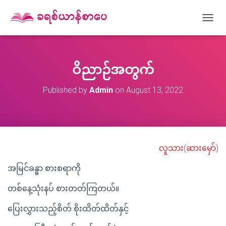
T
O
G
G
L
ဝိညာဉ်အတွက်
E
N
Published by
Admin
on
August 13, 2022
A
V
I
G
A
T
လူသား(ဆားမှော်)
I
O
အမြင်ခန္ဓာ စားစရာကို
N
တစ်နေ့သုံးနပ် စားတတ်ကြတယ်။
ပြေးလွှားသည့်စိတ် စိုးထိတ်ထိတ်နှင့်