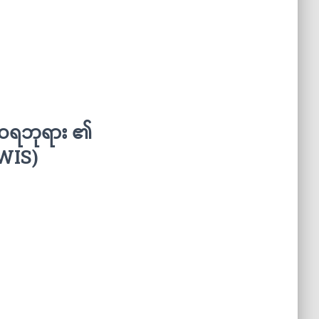
ာဝရဘုရား ၏
WIS)