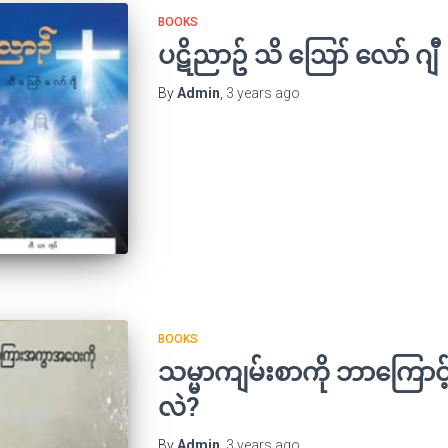
BOOKS
ပဋိညာဥ် သိ ဪ လော် ဂျီ
By
Admin
,
3 years
ago
BOOKS
သမ္မာကျမ်းစာကို ဘာကြောင့
လဲ?
By
Admin
,
3 years
ago