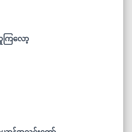
ာယူကြလော့
ရစ်ယာန်အသင်းတော်