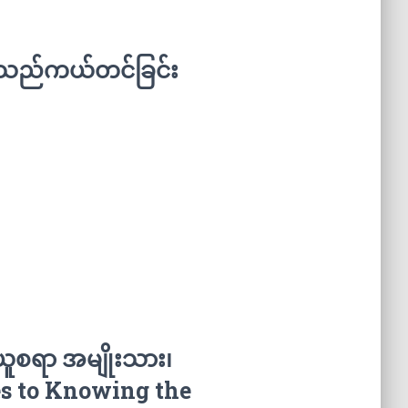
်သည်ကယ်တင်ခြင်း
ယူစရာ အမျိုးသား၊
es to Knowing the