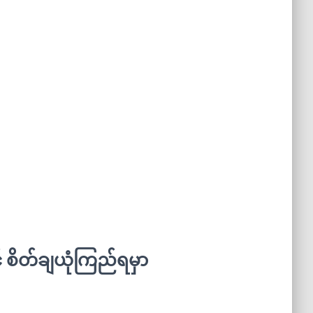
် စိတ်ချယုံကြည်ရမှာ