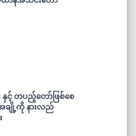
နှင့် တပည့်တော်ဖြစ်စေ
ချို့ကို နားလည်
။