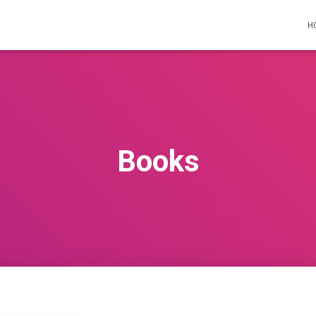
H
Books