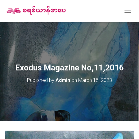
T
O
G
G
L
E
N
A
V
Exodus Magazine No,11,2016
I
G
Published by
Admin
on
March 15, 2023
A
T
I
O
N