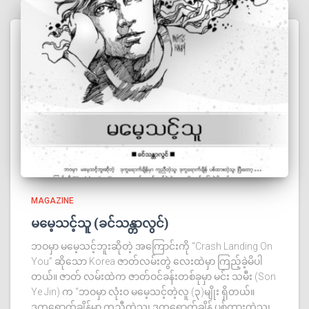
MAGAZINE
မမေ့သင့်သူ (ခင်သန္တာလွင်)
ဘဝမှာ မမေ့သင့်ဘူးဆိုတဲ့ အကြောင်းကို “Crash Landing On
You” ဆိုသော Korea ဇာတ်လမ်းတွဲ လေးထဲမှာ ကြည့်ခဲ့မိပါ
တယ်။ ဇာတ် လမ်းထဲက ဇာတ်ဝင်ခန်းတစ်ခုမှာ မင်း သမီး (Son
Ye Jin) က “ဘဝမှာ လုံးဝ မမေ့သင့်တဲ့လူ (၃)မျိုး ရှိတယ်။
ဒုက္ခရောက်ချိန်မှာ ကူညီတဲ့သူ၊ ဒုက္ခရောက်ချိန် ပစ်ထားတဲ့သူ၊