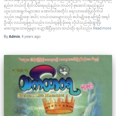
နည်း။ ဘယ်လို ရိတ်သိမ်းရမည်နည်း။ ဘယ်လို စုဆောင်းရမည်နည်း
ဟူသောအချက်များအား အောက်ပါအတိုင်း ရေးသားဖော်ပြလိုက်ပါ
သည်။ ၁။မျိုးစေ့ (စပါး) လယ်သမားများသည် စပါးမျိုးစေ့ မကြဲမှီ အရင်
ဦးဆုံး လယ်ထွန်ရပါသည်။ လယ်ထွန်ဖို့ မိုးရေ လိုပါသည်။မိုးရွာပြီး
မာကျောသောမြေများ ပျော့အိပြီးမှသာ ထယ်ထိုး ရပါသည်။
Read more
By
Admin
,
4 years
ago