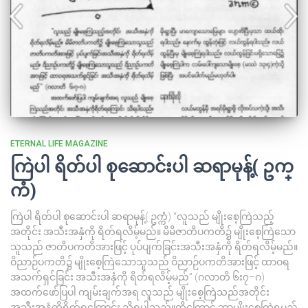
ETERNAL LIFE MAGAZINE
ကြဲပါ ရိတ်ပါ စုဆောင်းပါ ဆရာမုန့်( ဥက္
ကံ)
ကြဲပါ ရိတ်ပါ စုဆောင်းပါ ဆရာမုန့်( ဥက္ကံ) “လူသည် မျိုးစေ့ကြဲသည့်
အတိုင်း အသီးအနှံကို ရိတ်ရလိမ့်မည်။ မိမိဇာတိပကတိ၌ မျိုးစေ့ကြဲသော
သူသည် ဇာတိပကတိအားဖြင့် ပုပ်ပျက်ခြင်းအသီးအနှံကို ရိတ်ရလိမ့်မည်။
ဝိညာဉ်ပကတိ၌ မျိုးစေ့ကြဲသောသူသည် ဝိညာဉ်ပကတိအားဖြင့် ထာဝရ
အသက်ရှင်ခြင်း အသီးအနှံကို ရိတ်ရလိမ့်မည်” (ဂလာတိ ၆း၇–ဂ)
အထက်ဖော်ပြပါ ကျမ်းချက်အရ လူသည် မျိုးစေ့ကြဲသည်အတိုင်း
အသီးအနှံကိုရိတ်ရကြောင်း သိရပါသည်။ထို့ကြောင့် ဘာမျိုးစေ့ကြဲရမည်