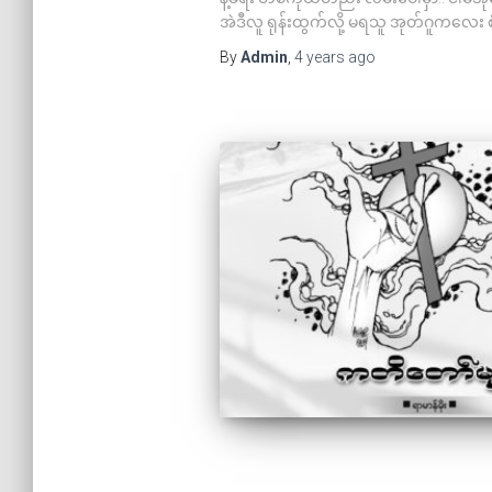
အဲဒီလူ ရုန်းထွက်လို့ မရသူ အုတ်ဂူကလေး စံ
By
Admin
,
4 years
ago