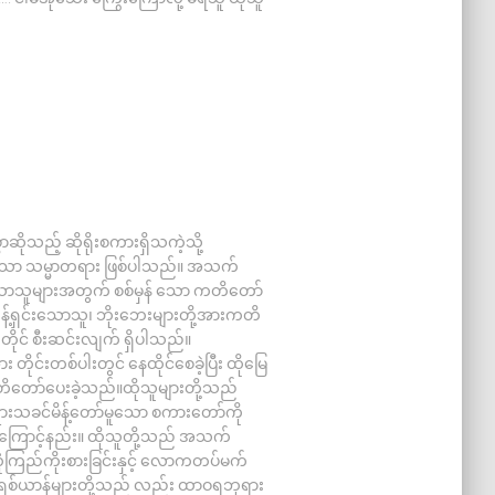
ဆိုသည့် ဆိုရိုးစကားရှိသကဲ့သို့
 သော သမ္မာတရား ဖြစ်ပါသည်။ အသက်
ာသူများအတွက် စစ်မှန် သော ကတိတော်
န့်ရှင်းသောသူ၊ ဘိုးဘေးများတို့အားကတိ
တိုင် စီးဆင်းလျက် ရှိပါသည်။
င်းတစ်ပါးတွင် နေထိုင်စေခဲ့ပြီး ထိုမြေ
တိတော်ပေးခဲ့သည်။ထိုသူများတို့သည်
ရားသခင်မိန့်တော်မူသော စကားတော်ကို
ြောင့်နည်း။ ထိုသူတို့သည် အသက်
ံကြည်ကိုးစားခြင်းနှင့် လောကတပ်မက်
ေ့ခရစ်ယာန်များတို့သည် လည်း ထာဝရဘုရား