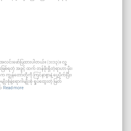
အလင်းဖော်ပြထားပါတယ်။ (၁း၁၃)။ လူ့
စ်ရတဲ့ အခွင့် ထက် တန်ဖိုးရှိတဲ့ရာဟာ မိုး၊
န်တော်တို့ကို ကြင်နာစွာနဲ့ ပွေ့ပိုက်ပြီး၊
းစုံနဲ့ရောဂါမျိုးစုံ ရှုပ်ထွေးတဲ့ မြတ်
်
Read more