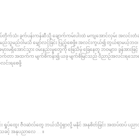
် ရှပ်တိုက်သံ၊ ခွက်ပန်းကန်ဆီသို့ ချောက်ကမ်းပါးထဲ မကျအောင်လှမ်း အလင်း
ို့ မည်သူမည်ဝါမသိ မျှော်လင့်ခြင်း ပြည့်စေဖို့။ အလင်းကွယ်၍ တွယ်ရာမယ့်ဘဝ၊
မှားမရှိအောင်သွား ဝမ်းနည်းမှုတွေကို ဖြေသိမ့် ခြေနေတူ ဘဝများ၊ ခွန်အားဖြင့်
က်တာ အထက်က မျက်စိကန်း၍ ယခု မျက်စိမြင်သည် ဝိညာဉ်အလင်းရသောကြော
အလင်းရစေဖို့
ိုင်း ရှုပ်ထွေး ဇီဝဆဲလ်တွေ ဘယ်သိပ္ပံရှာလို့ မနိုင် အနုစိတ်ခြင်း အထပ်ထပ် ပညာ
သခင့် အနုပညာလေ . . . ။