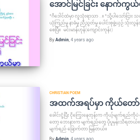
အောင်မြင်ခြင်း နောက်ကွယ်
*ဂိဒေါင်ထဲမှာ လူသုံးရာသာ …။ *သို့ပါသော်ငြား သခင်ဘ
ယုံကြည်မှု နာခံမှု ညီညွတ်မှု ပေါင်းစုဖွဲ့ယှဉ် သုံးလွ
စေပြီ။ မင်းမာန်ဟုန်(ကျောင်းကုန်း)
By
Admin
,
4 years
ago
CHRISTIAN POEM
အထက်အရပ်မှာ ကိုယ်တော်
ခေါင်းငုံ့ပြီး ငိုကြွေးနေတုန်းက ကိုယ့်မျက်ရည်ကိုပဲ
တော့ ဘေးနားက မျက်ရည်တွေ ပိုပူမှန်းသိရတယ်။ ခေါင
မျက်ရည် ခြောက်တာ မြန်တယ
By
Admin
,
4 years
ago