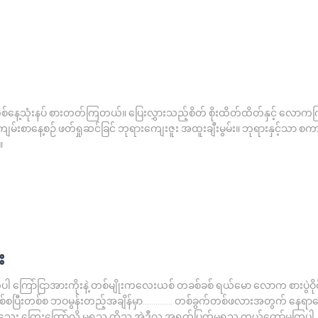
တစ်နေ့သုံးနပ် စားတတ်ကြတယ်။ ပြေးလွှားသည့်စိတ် စိုးထိတ်ထိတ်နှင့် လော
 ကျမ်းစာနေ့စဉ် ဖတ်ရှုဆင်ခြင် ဘုရားကျေးဇူး အထူးချီးမွမ်း။ ဘုရားနှင့်သာ စက
။
း
ကြော်ငြာအားကိုးနဲ့ တစ်မျိုးကလေးယစ် တခစ်ခစ် ရယ်မော လောက စားပွဲဝိုင်း
ပြီးတစ်စ ဘဝမွန်းတည့်အချိန်မှာ………….. တစ်ခွက်တစ်ဖလားအတွက် နေရာဟောင်းမျာ
အိုသေး ကြွေးကြော်လို့ မရသူ ထိုသူ အဲဒီလူ အရက်ပြတ်မရသူ ကယ်တော်မူကြပါ …