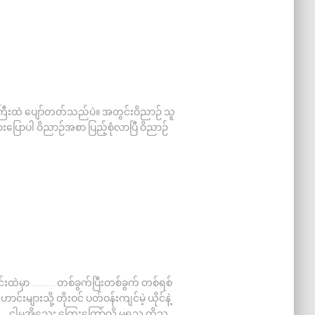
ကကြီးထဲ ပျော်တတ်သည်ပဲ။ အတွင်းဝိညာဉ် သူ
ားပြောပါ ဝိညာဉ်အစာ ပြည့်စုံလာပြီ ဝိညာဉ်
ထဲမှာ ……….. တစ်ခွက်ပြီးတစ်ခွက် တစ်ရစ်
းသို့ တိုးဝင် ပတ်ဝန်းကျင်မဲ့ ယိုင်နဲ့
. ငါမအိုသေး ကြွေးကြော်လို့ မရသူ ထိုသူ