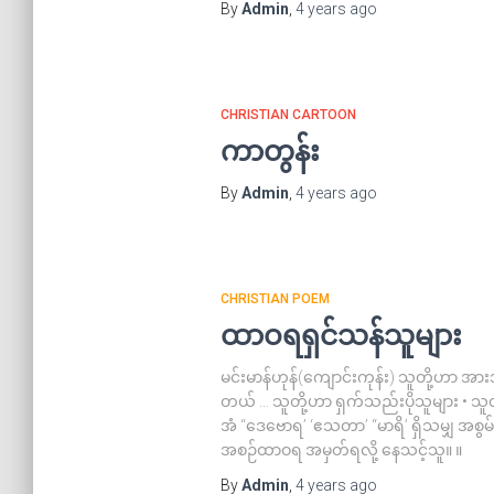
By
Admin
,
4 years
ago
CHRISTIAN CARTOON
ကာတွန်း
By
Admin
,
4 years
ago
CHRISTIAN POEM
ထာဝရရှင်သန်သူများ
မင်းမာန်ဟုန်(ကျောင်းကုန်း) သူတို့ဟာ အား
တယ် … သူတို့ဟာ ရှက်သည်းပိုသူများ • သူ
အံ ‘‘ဒေဗောရ’ ‘ဧသတာ’ “မာရိ’ ရှိသမျှ အစွမ်
အစဉ်ထာဝရ အမှတ်ရလို့ နေသင့်သူ။ ။
By
Admin
,
4 years
ago