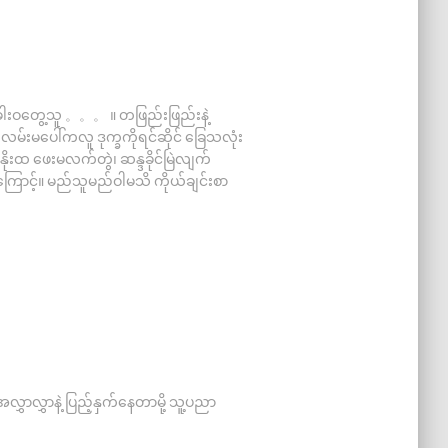
တံခါးဝတွေ့သူ 。。。 ။ တဖြည်းဖြည်းနဲ့
 လမ်းမပေါ်ကလူ ဒုက္ခကိုရင်ဆိုင် ခြေသလုံး
 နိုးထ ဖေးမလက်တွဲ၊ ဆန္ဒခိုင်မြဲလျက်
င့်။ မည်သူမည်ဝါမသိ ကိုယ်ချင်းစာ
အလွှာလွှာနဲ့ ပြည့်နှက်နေတာမို့ သူ့ပညာ