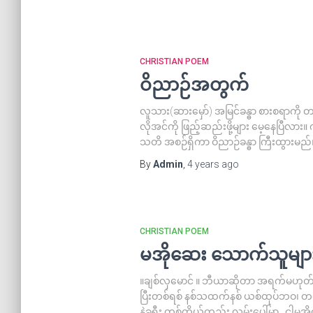
CHRISTIAN POEM
ဝိညာဉ်အတွက်
လူသား(ဆားမှော်) အမြင်ခန္ဓာ စားစရာကို 
လိုအင်ကို ဖြည့်ဆည်းဖို့များ မေ့နေပြီလား။
သတိ အစဉ်ရှိကာ ဝိညာဉ်ခန္ဓာ ကြီးထွားမည်
By
Admin
,
4 years
ago
CHRISTIAN POEM
မအိုဆေး သောက်သူမျာ
။ချစ်လှမောင် ။ ဘီယာဆိုတာ အရက်မဟုတ်ပါ 
ပြီးတစ်ရစ် နစ်သထက်နစ် ယစ်ထုပ်ဘဝ၊ တစ်စ
နဲ့ခရီး တစ်ကိုယ်တည်း လမ်းပေါ်မှာ.. ငါမ