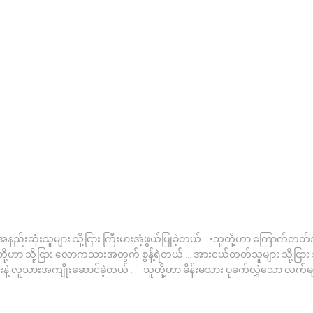
အနည်းဆုံးသူများ သို့ငြား ကြီးမားအံ့ဖွယ်ပြုခဲ့တယ်… •သူတို့ဟာ ကြောက်တတ်သူမ
တို့ဟာ သို့ငြား လောကသားအတွက် စွန့်ရဲတယ် … အားငယ်တတ်သူများ သို့ငြား သ
းနဲ့ လူသားအကျိုးဆောင်ခဲ့တယ် . . . သူတို့ဟာ မိန်းမသား ပုခက်လွှဲသော လက်များ