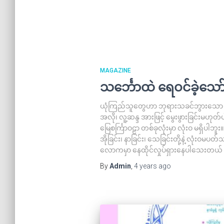
MAGAZINE
သင်္ဘောထဲ ရေဝင်ခဲ့သော
ယုံကြည်သူတွေဟာ ဘုရားသခင်ဘွားသော ဘု
အလို၊ လူ့ဆန္ဒ အားဖြင့် မွေးဖွားခြင်းမဟုတ
မြေစင်္ကြာဝဠာ တစ်ခုလုံးမှာ လုံးဝ မရှိပါဘူ
အိုခြင်း၊ နာခြင်း၊ သေခြင်းတို့နဲ့ လုံးဝမပတ်သ
လောကမှာ နေထိုင်လှုပ်ရှားနေပါသေးတယ် သ
By
Admin
,
4 years
ago