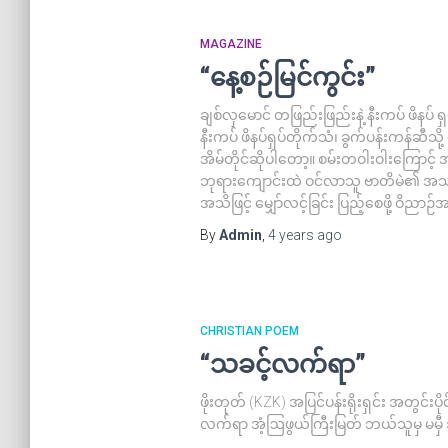
MAGAZINE
“နေ့စဉ်မြင်ကွင်း”
ချစ်လှမောင် တဖြည်းဖြည်းနဲ့ နီးကပ် ဖိနပ
နီးကပ် ဖိနပ်ရှပ်တိုက်သံ၊ ခွက်ပန်းကန်ဆီသ
အိမ်တိုင်ဆိုပါတော့။ စမ်းတဝါးဝါးကြောင့် အ
ဘုရားကျောင်းထဲ ဝင်လာသူ ဗာတိမဲ၏ အသ
အသိဖြင့် မျှော်လင့်ခြင်း ပြည့်စေဖို့ ဝိညာဉ်
By
Admin
,
4 years
ago
CHRISTIAN POEM
“သခင့်လက်ရာ”
ဖိုးတုတ် (KZK) အပြင်ပန်းရိုးရှင်း အတွင်းပ
လက်ရာ အံ့ဩဖွယ်ကြီးမြတ် ဘယ်သူမှ မမှီ 