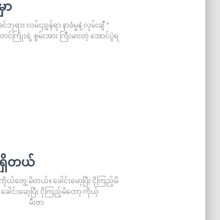
မှာ
ုရား လမ်းညွှန်ရာ နာခံမှုနဲ့ လှမ်းချီ *
န်းတင်ကြိုးရဲ့ စွမ်းအား ကြီးမားတဲ့ အောင်ပွဲရ
ရှိတယ်
 ကိုယ်တွေ့ မိတယ်။ ခေါင်းမော့ပြီး ငိုကြည့်မိ
်းမော့ပြီး ငိုကြည့်မိတော့ ကိုယ့်
်။ မီးဇာ