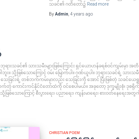
သခင်၏ ဂတိတော်၌
Read more
By
Admin
,
4 years
ago
်
ရားသခင်၏ သားသမီးများဖြစ်ကြောင်း ရှင်ယောဟန်ခရစ်ဝင်ကျမ်းမှာ အတိ
်ပါဘူး။ သို့ဖြစ်သောကြောင့် ဝမ်း မြောက်ပါ။ ဂုဏ်ယူပါ။ ဘုရားသခင်ရဲ့ သားသမီးဖြ
း။ သေခြင်းရဲ့ တစ်ဘက်ကမ်းမှာလည်း သေခြင်းကို အောင် ပြီးဖြစ်တဲ့ သခင်ယေရှုက ကျွ
က်တဲ့ ကောင်းကင်နိုင်ငံတော်ထဲကို ဝင်စေပါမယ်။ အခုတော့ ဒုက္ခမျိုးစုံ၊ ဒုစရိုက်မျို
ို့ဖြစ်သောကြောင့် စီးပွားရေး၊ ပညာရေး၊ ကျန်းမာရေး၊ စားဝတ်နေရေးအတွက
CHRISTIAN POEM