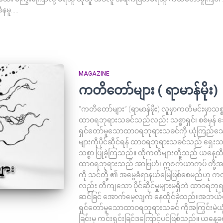
နမူ…..
MAGAZINE
ကတိတော်များ ( ရာမာန်မိုး)
“ကတိတော်များ” (ရာမာန်မိုး) လူမှာကတိမင်းမှာသစ္စာ
ထာဝရဘုရားသခင်သည်လည်း သစ္စာရှင်၊ စစ်မှန်
ရှင်တော်မူသောထာဝရဘုရားသခင်ကို ယုံကြည်သေ
များကိုပိုင်ဆိုင်ရန် ထာဝရဘုရားသခင်သည် ရှေးသ
သစ္စာ ပြုခဲ့ကြသည်။ ထိုကတိများတို့သည် ယနေ့ထိ
ထာဝရဘုရားသည် အာဗြဟံ၊ ဣဇက်ယာကုပ် တို့အား တို
ကို သင်တို့ ၏ အမွေခံရာနယ်မြေဖြစ်စေမည်ဟု က
လည်း တိကျသော ပိုင်ဆိုင်မှုများမရှိဘဲ ထာဝရဘု
ဆင်ခြင် အောက်မေ့လျက် နေထိုင်ခဲ့သည်။အဘယ်က
ရှင်တော်မူသောထာဝရဘုရားသခင် ကိုအကြွင်းမဲ့ယု
ခြင်းမှ ကင်းရှင်းခြင်ဒကြောင့်ပင်ဖြစ်သည်။ ယန