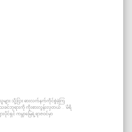
ျား သို့ငြား ဓားလက်နက်ကိုင်စွဲခဲ့ကြ
ခင်ဘုရားကို ကိုးစားလွန်းလှတယ် … ‘မိရိ
ပိုင်ရှင် ကမ္ဘာမြေရဲ့ရာဇဝင်မှာ