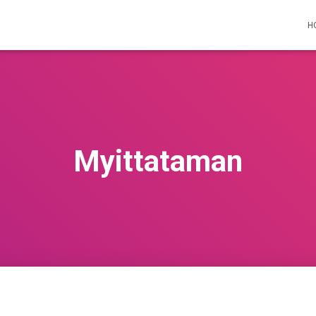
H
Myittataman